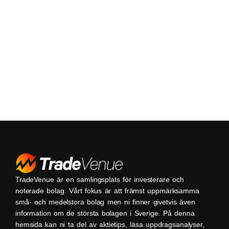
TradeVenue är en samlingsplats för investerare och
noterade bolag. Vårt fokus är att främst uppmärksamma
små- och medelstora bolag men ni finner givetvis även
information om de största bolagen i Sverige. På denna
hemsida kan ni ta del av aktietips, läsa uppdragsanalyser,