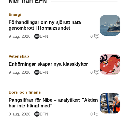
Mer från EFN
Energi
Förhandlingar om ny sjörutt nära
genombrott i Hormuzsundet
9 aug, 2026
EFN
0
Vetenskap
Enhörningar skapar nya klassklyftor
9 aug, 2026
EFN
0
Börs och finans
Pangsiffran för Nibe – analytiker: ”Aktien
har inte hängt med”
9 aug, 2026
EFN
0