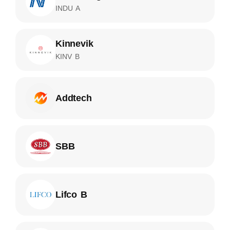
INDU A
Kinnevik
KINV B
Addtech
SBB
Lifco B