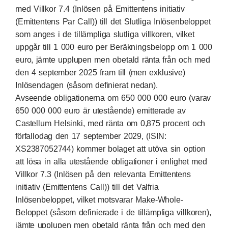
med Villkor 7.4 (Inlösen på Emittentens initiativ
(Emittentens Par Call)) till det Slutliga Inlösenbeloppet
som anges i de tillämpliga slutliga villkoren, vilket
uppgår till 1 000 euro per Beräkningsbelopp om 1 000
euro, jämte upplupen men obetald ränta från och med
den 4 september 2025 fram till (men exklusive)
Inlösendagen (såsom definierat nedan).
Avseende obligationerna om 650 000 000 euro (varav
650 000 000 euro är utestående) emitterade av
Castellum Helsinki, med ränta om 0,875 procent och
förfallodag den 17 september 2029, (ISIN:
XS2387052744) kommer bolaget att utöva sin option
att lösa in alla utestående obligationer i enlighet med
Villkor 7.3 (Inlösen på den relevanta Emittentens
initiativ (Emittentens Call)) till det Valfria
Inlösenbeloppet, vilket motsvarar Make-Whole-
Beloppet (såsom definierade i de tillämpliga villkoren),
jämte upplupen men obetald ränta från och med den