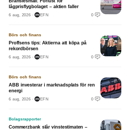
Bränslesmäll: Förlust för
lågprisflygbolaget – aktien faller
6 aug, 2026
EFN
0
Börs och finans
Proffsens tips: Aktierna att köpa på
rekordbörsen
6 aug, 2026
EFN
0
Börs och finans
ABB investerar i marknadsplats för ren
energi
6 aug, 2026
EFN
0
Bolagsrapporter
Commerzbank slår vinstestimaten –