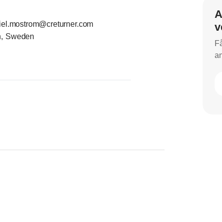
A
iel.mostrom@creturner.com
v
n, Sweden
Få
an