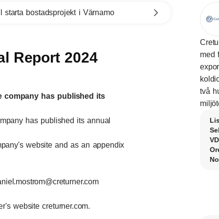
l starta bostadsprojekt i Värnamo
Cretu
al Report 2024
med f
expor
koldi
två h
e company has published its
miljö
ompany has published its annual
Li
Se
VD
ompany's website and as an appendix
Or
No
niel.mostrom@creturner.com
er's website creturner.com.