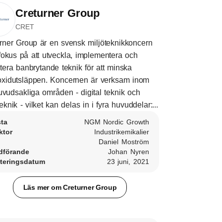
Creturner Group
CRET
rner Group är en svensk miljöteknikkoncern
okus på att utveckla, implementera och
tera banbrytande teknik för att minska
oxidutsläppen. Koncernen är verksam inom
uvudsakliga områden - digital teknik och
teknik - vilket kan delas in i fyra huvuddelar:...
sta
NGM Nordic Growth
ktor
Industrikemikalier
Daniel Moström
dförande
Johan Nyren
teringsdatum
23 juni, 2021
Läs mer om Creturner Group