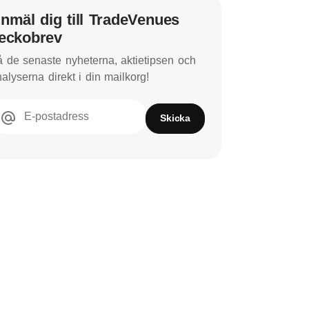
nmäl dig till TradeVenues
eckobrev
 de senaste nyheterna, aktietipsen och
alyserna direkt i din mailkorg!
E-postadress
Skicka