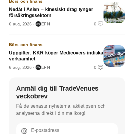
Börs och finans
Nedåt i Asien – kinesiskt drag tynger
försäkringssektorn
6 aug, 2026
EFN
0
Börs och finans
Uppgifter: KKR köper Medicovers indiska
verksamhet
6 aug, 2026
EFN
0
Anmäl dig till TradeVenues
veckobrev
Få de senaste nyheterna, aktietipsen och
analyserna direkt i din mailkorg!
E-postadress