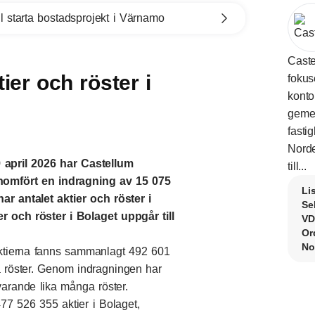
l starta bostadsprojekt i Värnamo
Caste
tier och röster i
fokus
konto
geme
fasti
Norde
 april 2026 har Castellum
till...
nomfört en indragning av 15 075
Li
har antalet aktier och röster i
Se
r och röster i Bolaget uppgår till
VD
Or
No
ktierna fanns sammanlagt 492 601
a röster. Genom indragningen har
arande lika många röster.
7 526 355 aktier i Bolaget,