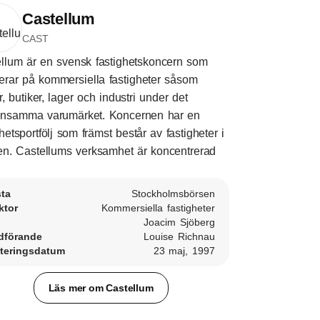
Castellum
CAST
llum är en svensk fastighetskoncern som
erar på kommersiella fastigheter såsom
r, butiker, lager och industri under det
nsamma varumärket. Koncernen har en
ghetsportfölj som främst består av fastigheter i
n. Castellums verksamhet är koncentrerad
sta
Stockholmsbörsen
ktor
Kommersiella fastigheter
Joacim Sjöberg
dförande
Louise Richnau
teringsdatum
23 maj, 1997
Läs mer om Castellum