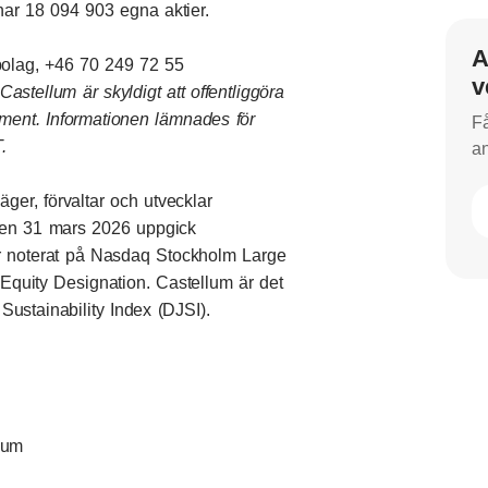
har 18 094 903 egna aktier.
A
bolag, +46 70 249 72 55
v
stellum är skyldigt att offentliggöra
ument. Informationen lämnades för
Få
.
an
ger, förvaltar och utvecklar
r den 31 mars 2026 uppgick
 är noterat på Nasdaq Stockholm Large
 Equity Designation. Castellum är det
ustainability Index (DJSI).
llum