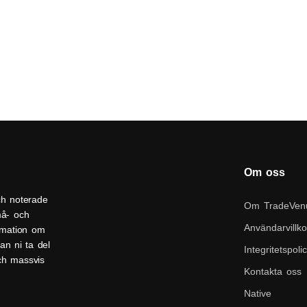
Om oss
ch noterade
Om TradeVen
må- och
Användarvillko
ormation om
an ni ta del
Integritetspoli
och massvis
Kontakta oss
Native