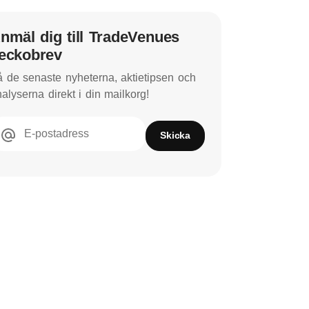
nmäl dig till TradeVenues
eckobrev
 de senaste nyheterna, aktietipsen och
alyserna direkt i din mailkorg!
E-postadress
Skicka