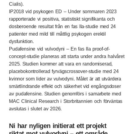
Cialis).
IP2018 vid psykogen ED – Under sommaren 2023
rapporterade vi positiva, statistiskt signifikanta och
dosberoende resultat från en fas IIa-studie med 24
patienter med mild till måttlig psykogen erektil
dysfunktion.
Pudafensine vid vulvodyni – En fas IIa proof-of-
concept-studie planeras att starta under andra halvåret
2025. Studien kommer att vara en randomiserad,
placebokontrollerad fyrvägscrossover-studie med 24
kvinnor som lider av vulvodyni. Målet är att utvärdera
smärtlindrande effekt och säkerhet vid engångsdoser
av pudafensine. Studien genomförs i samarbete med
MAC Clinical Research i Storbritannien och förväntas
avslutas i slutet av 2026.
Ni har nyligen initierat ett projekt
riktat mot vulvodyni – ett område