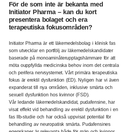
För de som inte är bekanta med
Initiator Pharma – kan du kort
presentera bolaget och era
terapeutiska fokusområden?
Initiator Pharma är ett läkemedelsbolag i klinisk fas
som utvecklar en portfölj av läkemedelskandidater
baserade på monoaminåterupptagshämmare för att
möta ouppfyllda medicinska behov inom det centrala
och perifera nervsystemet. Vårt primära terapeutiska
fokus är erektil dysfunktion (ED). Nyligen har vi även
expanderat till nya områden, inklusive smärta och
sexuell dysfunktion hos kvinnor (FSD).
Vår ledande läkemedelskandidat, pudafensine, har
visat effekt vid behandling av erektil dysfunktion i en
fas IIb-studie och har också uppvisat potential för
behandling av neuropatisk smärta. Pudafensines
egenskaper är relevanta både för män och kvinnor,