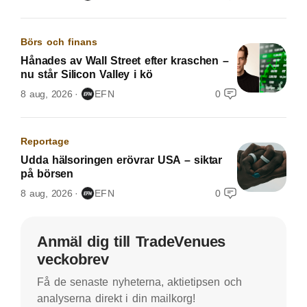
Börs och finans
Hånades av Wall Street efter kraschen –
nu står Silicon Valley i kö
8 aug, 2026
EFN
0
Reportage
Udda hälsoringen erövrar USA – siktar
på börsen
8 aug, 2026
EFN
0
Anmäl dig till TradeVenues
veckobrev
Få de senaste nyheterna, aktietipsen och
analyserna direkt i din mailkorg!