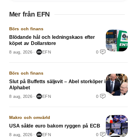
Mer från EFN
Börs och finans
Blödande hål och ledningskaos efter
köpet av Dollarstore
8 aug, 2026
EFN
0
Börs och finans
Slut på Buffetts säljsvit – Abel storköper i
Alphabet
8 aug, 2026
EFN
0
Makro och omvärld
USA sålde euro bakom ryggen på ECB
8 aug, 2026
EFN
0