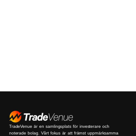
TradeVenue är en samlingsplats för investerare och
noterade bolag. Vårt fokus är att främst uppmärksamma