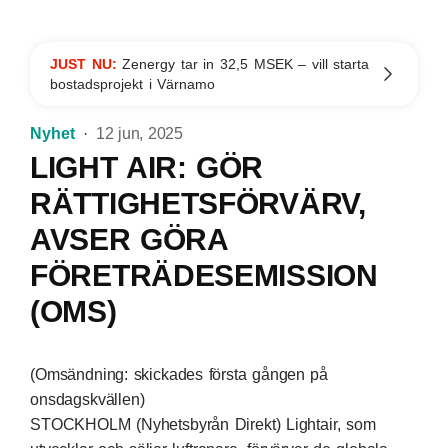
JUST NU:
Zenergy tar in 32,5 MSEK – vill starta
bostadsprojekt i Värnamo
Nyhet
12 jun, 2025
LIGHT AIR: GÖR
RÄTTIGHETSFÖRVÄRV,
AVSER GÖRA
FÖRETRÄDESEMISSION
(OMS)
(Omsändning: skickades första gången på
onsdagskvällen)
STOCKHOLM (Nyhetsbyrån Direkt) Lightair, som