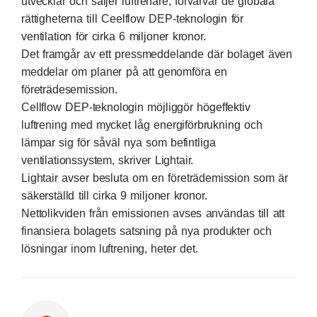
utvecklar och säljer luftrenare, förvärvar de globala
rättigheterna till Ceelflow DEP-teknologin för
ventilation för cirka 6 miljoner kronor.
Det framgår av ett pressmeddelande där bolaget även
meddelar om planer på att genomföra en
företrädesemission.
Cellflow DEP-teknologin möjliggör högeffektiv
luftrening med mycket låg energiförbrukning och
lämpar sig för såväl nya som befintliga
ventilationssystem, skriver Lightair.
Lightair avser besluta om en företrädemission som är
säkerställd till cirka 9 miljoner kronor.
Nettolikviden från emissionen avses användas till att
finansiera bolagets satsning på nya produkter och
lösningar inom luftrening, heter det.