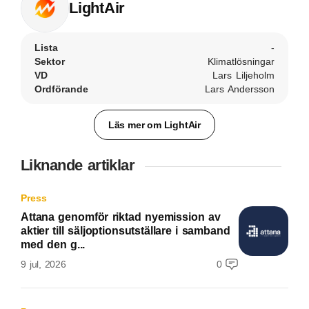
LightAir
Lista
-
Sektor
Klimatlösningar
VD
Lars Liljeholm
Ordförande
Lars Andersson
Läs mer om LightAir
Liknande artiklar
Press
Attana genomför riktad nyemission av
aktier till säljoptionsutställare i samband
med den g...
9 jul, 2026
0