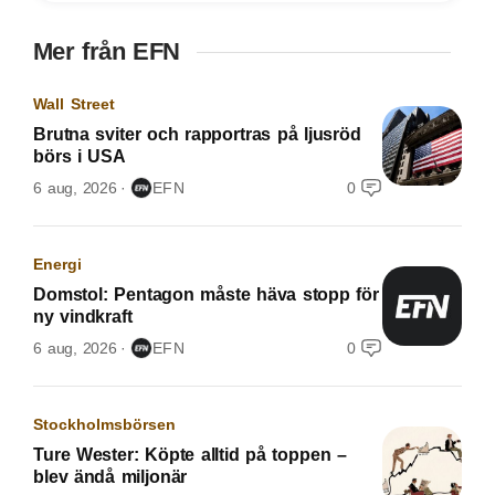
Mer från EFN
Wall Street
Brutna sviter och rapportras på ljusröd
börs i USA
6 aug, 2026
EFN
0
Energi
Domstol: Pentagon måste häva stopp för
ny vindkraft
6 aug, 2026
EFN
0
Stockholmsbörsen
Ture Wester: Köpte alltid på toppen –
blev ändå miljonär