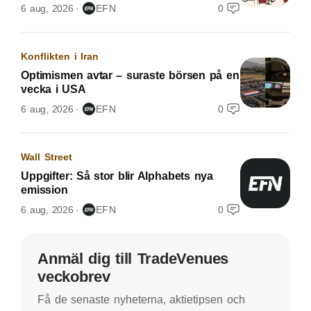
6 aug, 2026
EFN
0
Konflikten i Iran
Optimismen avtar – suraste börsen på en
vecka i USA
6 aug, 2026
EFN
0
Wall Street
Uppgifter: Så stor blir Alphabets nya
emission
6 aug, 2026
EFN
0
Anmäl dig till TradeVenues
veckobrev
Få de senaste nyheterna, aktietipsen och