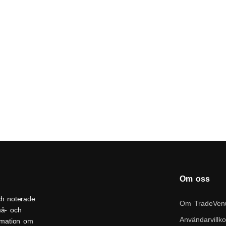
Om oss
ch noterade
Om TradeVen
må- och
Användarvillko
ormation om