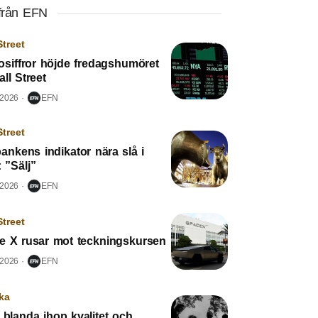
från EFN
Street
osiffror höjde fredagshumöret
ll Street
 2026
EFN
Street
ankens indikator nära slå i
: ”Sälj”
 2026
EFN
Street
e X rusar mot teckningskursen
 2026
EFN
ka
 blanda ihop kvalitet och