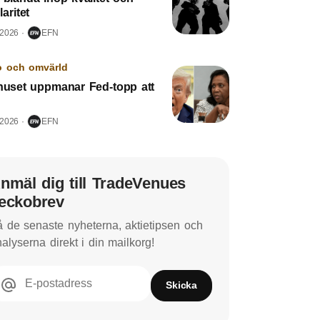
aritet
 2026
EFN
o och omvärld
 huset uppmanar Fed-topp att
 2026
EFN
nmäl dig till TradeVenues
eckobrev
 de senaste nyheterna, aktietipsen och
alyserna direkt i din mailkorg!
E-postadress
Skicka