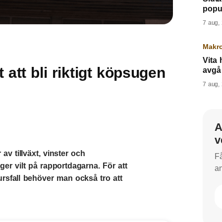
popul
7 aug,
Makr
Vita
att bli riktigt köpsugen
avgå
7 aug,
A
v
 av tillväxt, vinster och
Få
er vilt på rapportdagarna. För att
an
rsfall behöver man också tro att