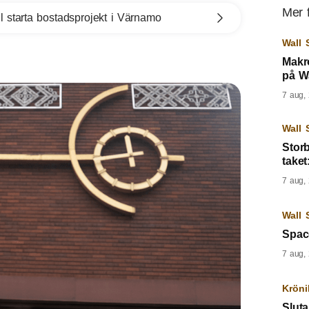
Mer 
l starta bostadsprojekt i Värnamo
Wall 
Makr
på Wa
7 aug,
Wall 
Storb
taket
7 aug,
Wall 
Spac
7 aug,
Kröni
Sluta