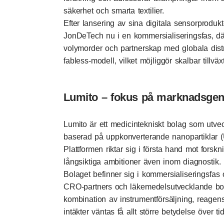
säkerhet och smarta textilier.
Efter lansering av sina digitala sensorproduk
JonDeTech nu i en kommersialiseringsfas, där
volymorder och partnerskap med globala distri
fabless-modell, vilket möjliggör skalbar tillv
Lumito – fokus på marknadsge
Lumito är ett medicintekniskt bolag som utve
baserad på uppkonverterande nanopartiklar (
Plattformen riktar sig i första hand mot fors
långsiktiga ambitioner även inom diagnostik.
Bolaget befinner sig i kommersialiseringsfa
CRO-partners och läkemedelsutvecklande bol
kombination av instrumentförsäljning, reagen
intäkter väntas få allt större betydelse över tid