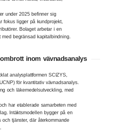
ter under 2025 befinner sig
 fokus ligger på kundprojekt,
butörer. Bolaget arbetar i en
äxt med begränsad kapitalbindning.
nombrott inom vävnadsanalys
cklat analysplattformen SCIZYS,
UCNP) för kvantitativ vävnadsanalys.
kning och läkemedelsutveckling, med
s och har etablerade samarbeten med
ag. Intäktsmodellen bygger på en
s och tjänster, där återkommande
.