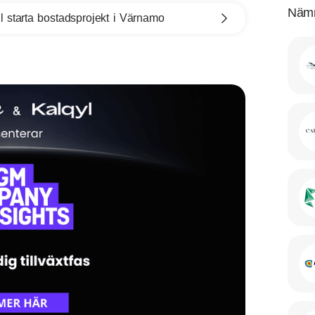
Nämn
l starta bostadsprojekt i Värnamo