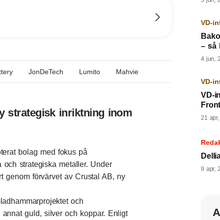
5 jun, 
VD-in
Bako
– så 
4 jun, 
tery
JonDeTech
Lumito
Mahvie
VD-in
VD-i
Fron
 strategisk inriktning inom
21 apr
Reda
oterat bolag med fokus på
Dell
 och strategiska metaller. Under
9 apr, 
t genom förvärvet av Crustal AB, ny
 Gladhammarprojektet och
A
 annat guld, silver och koppar. Enligt