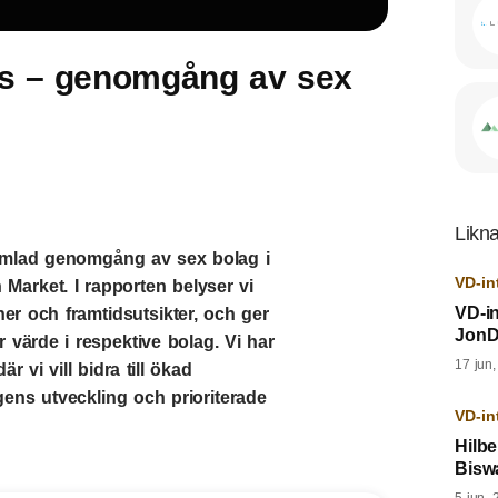
s – genomgång av sex
Likna
samlad genomgång av sex bolag i
VD-in
h Market. I rapporten belyser vi
VD-i
er och framtidsutsikter, och ger
JonD
r värde i respektive bolag. Vi har
17 jun
r vi vill bidra till ökad
gens utveckling och prioriterade
VD-in
Hilbe
Bisw