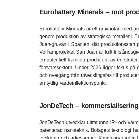
Eurobattery Minerals – mot pro
Eurobattery Minerals är ett gruvbolag med ambi
genom produktion av strategiska metaller i 
Juan-gruvan i Spanien, där produktionsstart pl
Volframprojektet San Juan är fullt tillståndsg
en potentiell framtida producent av en strategi
försvarssektorn. Under 2026 ligger fokus på
och övergång från utvecklingsfas till producen
en tydlig värdeinflektionspunkt.
JonDeTech – kommersialisering 
JonDeTech utvecklar ultratunna IR- och vär
patenterad nanoteknik. Bolagets teknologi ha
forskning och adresserar tillämpningar inom 