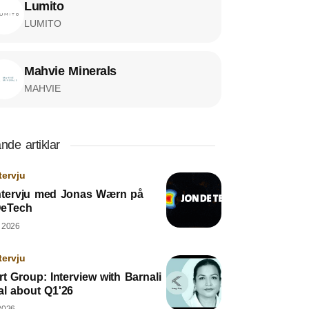
Lumito
LUMITO
Mahvie Minerals
MAHVIE
nde artiklar
tervju
ntervju med Jonas Wærn på
eTech
, 2026
tervju
rt Group: Interview with Barnali
al about Q1'26