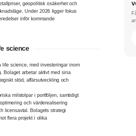
v
allpriser, geopolitisk osäkerhet och
rknadsläge. Under 2026 ligger fokus
Få
beredelser inför kommande
an
fe science
 life science, med investeringar inom
 Bolaget arbetar aktivt med sina
egiskt stöd, affärsutveckling och
ska milstolpar i portföljen, samtidigt
joptimering och värderealisering
 licensavtal. Bolagets strategi
t flera projekt i olika