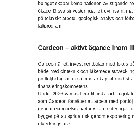
bolaget skapar kombinationen av stigande met
ökade försvarsinvesteringar ett gynnsamt ma
på tekniskt arbete, geologisk analys och för
fältprogram.
Cardeon – aktivt ägande inom li
Cardeon är ett investmentbolag med fokus på
både medicinteknik och läkemedelsutveckling.
portföljbolag och kombinerar kapital med strat
finansieringskompetens.
Under 2026 väntas flera kliniska och regulatori
som Cardeon fortsätter att arbeta med portföl
genom exempelvis partnerskap, noteringar och
bygger på att sprida risk genom exponering mo
utvecklingsfaser.