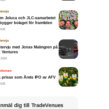
2026
tervju
m Joluca och JLC-samarbetet
bygger bolaget för framtiden
2026
tervju
ntervju med Jonas Malmgren på
t Ventures
, 2026
ktionen
ia prisas som Årets IPO av AFV
2026
nmäl dig till TradeVenues