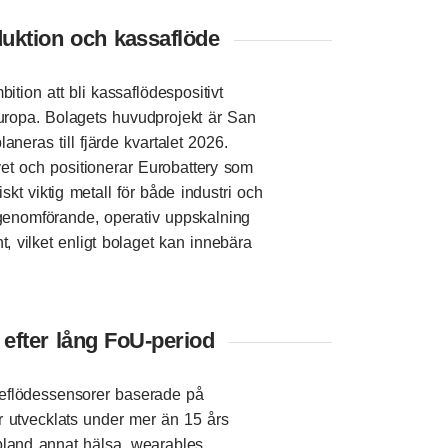
duktion och kassaflöde
tion att bli kassaflödespositivt
Europa. Bolagets huvudprojekt är San
aneras till fjärde kvartalet 2026.
ivet och positionerar Eurobattery som
skt viktig metall för både industri och
 genomförande, operativ uppskalning
t, vilket enligt bolaget kan innebära
efter lång FoU-period
meflödessensorer baserade på
r utvecklats under mer än 15 års
bland annat hälsa, wearables,