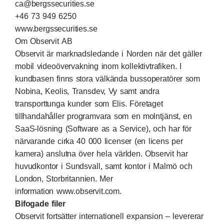
ca@bergssecurities.se
+46 73 949 6250
www.bergssecurities.se
Om Observit AB
Observit är marknadsledande i Norden när det gäller
mobil videoövervakning inom kollektivtrafiken. I
kundbasen finns stora välkända bussoperatörer som
Nobina, Keolis, Transdev, Vy samt andra
transporttunga kunder som Elis. Företaget
tillhandahåller programvara som en molntjänst, en
SaaS-lösning (Software as a Service), och har för
närvarande cirka 40 000 licenser (en licens per
kamera) anslutna över hela världen. Observit har
huvudkontor i Sundsvall, samt kontor i Malmö och
London, Storbritannien. Mer
information
www.observit.com
.
Bifogade filer
Observit fortsätter internationell expansion – levererar