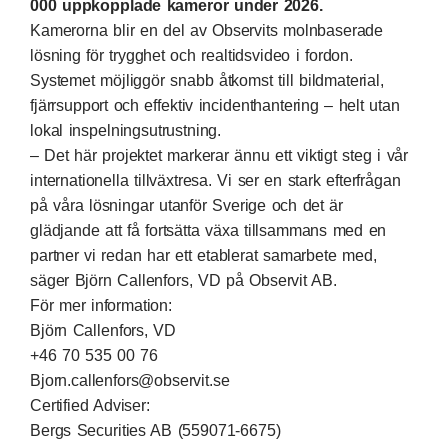
000 uppkopplade kameror under 2026.
Kamerorna blir en del av Observits molnbaserade
lösning för trygghet och realtidsvideo i fordon.
Systemet möjliggör snabb åtkomst till bildmaterial,
fjärrsupport och effektiv incidenthantering – helt utan
lokal inspelningsutrustning.
– Det här projektet markerar ännu ett viktigt steg i vår
internationella tillväxtresa. Vi ser en stark efterfrågan
på våra lösningar utanför Sverige och det är
glädjande att få fortsätta växa tillsammans med en
partner vi redan har ett etablerat samarbete med,
säger Björn Callenfors, VD på Observit AB.
För mer information:
Björn Callenfors, VD
+46 70 535 00 76
Bjorn.callenfors@observit.se
Certified Adviser:
Bergs Securities AB (559071-6675)