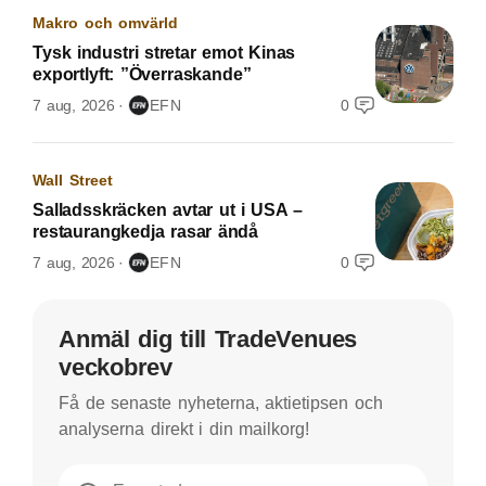
Makro och omvärld
Tysk industri stretar emot Kinas
exportlyft: ”Överraskande”
7 aug, 2026
EFN
0
Wall Street
Salladsskräcken avtar ut i USA –
restaurangkedja rasar ändå
7 aug, 2026
EFN
0
Anmäl dig till TradeVenues
veckobrev
Få de senaste nyheterna, aktietipsen och
analyserna direkt i din mailkorg!