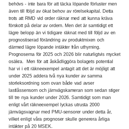
behövs - inte bara för att täcka löpande förluster men
även till följd av ökat behov av rörelsekapital. Detta
trots att RMD vid order räknar med att kunna kräva
förskott på delar av ordern. Men det är samtidigt ett
lägre belopp än vi tidigare räknat med till följd av en
prognostiserad förändring av produktmixen och
därmed lägre löpande intäkter från uthyrning.
Prognoserna för 2025 och 2026 blir naturligtvis mycket
osäkra. Men för att åskådliggöra bolagets potential
har vi i ett räkneexempel antagit att det är möjligt att
under 2025 addera två nya kunder av samma
storleksordning som ovan både vad avser
lastlåssensorn och järnvägskameran som sedan stiger
till tre nya kunder under 2026. Samtidigt som man
enligt vårt räkneexempel lyckas utrusta 2000
järnvägsvagnar med PMU-sensorer under detta år,
vilket enligt våra prognoser skulle generera årliga
intäkter på 20 MSEK.