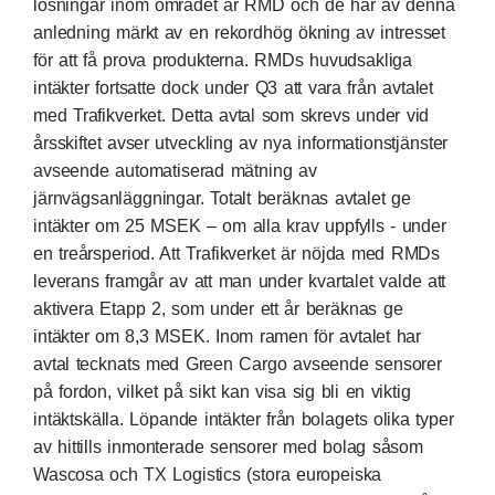
lösningar inom området är RMD och de har av denna
anledning märkt av en rekordhög ökning av intresset
för att få prova produkterna. RMDs huvudsakliga
intäkter fortsatte dock under Q3 att vara från avtalet
med Trafikverket. Detta avtal som skrevs under vid
årsskiftet avser utveckling av nya informationstjänster
avseende automatiserad mätning av
järnvägsanläggningar. Totalt beräknas avtalet ge
intäkter om 25 MSEK – om alla krav uppfylls - under
en treårsperiod. Att Trafikverket är nöjda med RMDs
leverans framgår av att man under kvartalet valde att
aktivera Etapp 2, som under ett år beräknas ge
intäkter om 8,3 MSEK. Inom ramen för avtalet har
avtal tecknats med Green Cargo avseende sensorer
på fordon, vilket på sikt kan visa sig bli en viktig
intäktskälla. Löpande intäkter från bolagets olika typer
av hittills inmonterade sensorer med bolag såsom
Wascosa och TX Logistics (stora europeiska