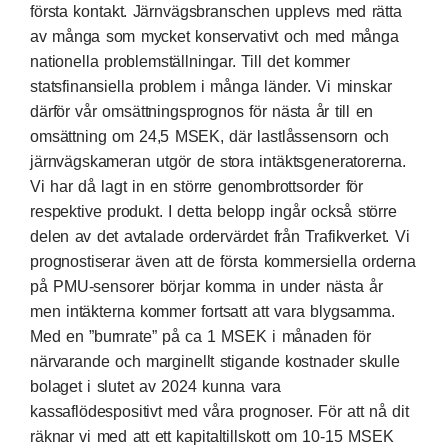
första kontakt. Järnvägsbranschen upplevs med rätta
av många som mycket konservativt och med många
nationella problemställningar. Till det kommer
statsfinansiella problem i många länder. Vi minskar
därför vår omsättningsprognos för nästa år till en
omsättning om 24,5 MSEK, där lastlåssensorn och
järnvägskameran utgör de stora intäktsgeneratorerna.
Vi har då lagt in en större genombrottsorder för
respektive produkt. I detta belopp ingår också större
delen av det avtalade ordervärdet från Trafikverket. Vi
prognostiserar även att de första kommersiella orderna
på PMU-sensorer börjar komma in under nästa år
men intäkterna kommer fortsatt att vara blygsamma.
Med en ”burnrate” på ca 1 MSEK i månaden för
närvarande och marginellt stigande kostnader skulle
bolaget i slutet av 2024 kunna vara
kassaflödespositivt med våra prognoser. För att nå dit
räknar vi med att ett kapitaltillskott om 10-15 MSEK