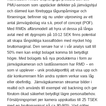
PMU-sensorn som upptäcker defekter på järnvägshjul
och därmed kan förebygga tågurspårningar och
förseningar, befinner sig nu under utprovning av ett
antal järnvägsbolag via s.k. proof of concept (POF).
Med RMDs affärsmodell att hyra ut dessa på långa
avtal med ett dygnspris på 10-12 SEK finns potential
att skapa långsiktiga kassaflöden med mycket hög
bruttomarginal. Den senare har vi i vår analys satt till
50% men kan enligt bolaget komma bli betydligt
högre. Med bolagets två nya produkterna i form av
järnvägskameran och lastlåssensorn har RMD – en
som vi upplever - unik produktportfölj att visa upp och
där konkurrensen från andra system verkar vara låg
eller obefintlig. Järnvägskameran streamar bilder i
realtid och används till exempel vid backning och ger
förutom ökad säkerhet betydligt lägre personalbehov.
Försäljningspriset per kamera uppskattas till 25 TSEK
med en bruttomarginal på ca 80-90%. Vad gäller