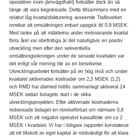
operatörer inom järnvägsfrakt) fortsätter dock än så
länge att vara begränsade. Detta tillsammans med en
relativt låg kvartalsfakturering avseende Trafikverket
innebar att omsättningen enbart uppgick till 0,9 MSEK.
Med tanke på att intäkterna under motsvarande kvartal
förra året var obefintliga är det naturligtvis en positiv
utveckling men efter den sekventiella
omsättningsökningen under de senaste kvartalen var
det enligt vår mening lite av en besvikelse.
Utvecklingsarbetet fortsätter på en hög nivå och under
kvartalet aktiverades kostnader om 2,3 MSEK (1,2)
och RMD har därmed hittills sammanlagt aktiverat 24
MSEK sedan bolagets start i de olika
utvecklingsprojekten. Efter aktiverade kostnaderna
redovisade bolaget en rörelseförlust om närmare 0,8
MSEK och ett negativt operativt kassaflöde om ca 2
MSEK i kvartalet. Vi har i tidigare rapporter konstaterat
att ett tillskott av eget kapital är nödvändigt för att klara