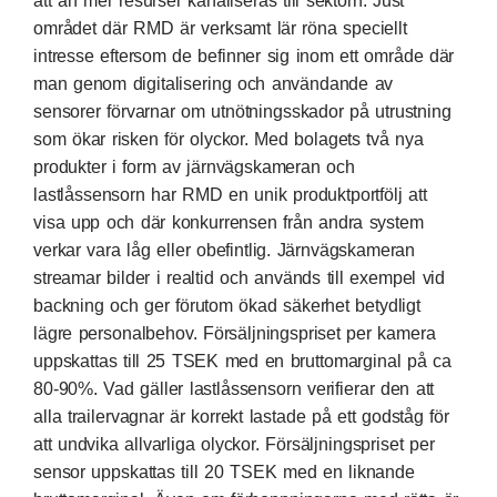
att än mer resurser kanaliseras till sektorn. Just
området där RMD är verksamt lär röna speciellt
intresse eftersom de befinner sig inom ett område där
man genom digitalisering och användande av
sensorer förvarnar om utnötningsskador på utrustning
som ökar risken för olyckor. Med bolagets två nya
produkter i form av järnvägskameran och
lastlåssensorn har RMD en unik produktportfölj att
visa upp och där konkurrensen från andra system
verkar vara låg eller obefintlig. Järnvägskameran
streamar bilder i realtid och används till exempel vid
backning och ger förutom ökad säkerhet betydligt
lägre personalbehov. Försäljningspriset per kamera
uppskattas till 25 TSEK med en bruttomarginal på ca
80-90%. Vad gäller lastlåssensorn verifierar den att
alla trailervagnar är korrekt lastade på ett godståg för
att undvika allvarliga olyckor. Försäljningspriset per
sensor uppskattas till 20 TSEK med en liknande