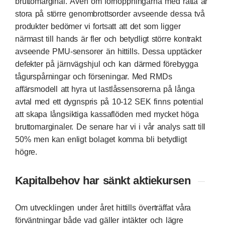
bruttomarginal. Även om förhoppningarna med rätta är
stora på större genombrottsorder avseende dessa två
produkter bedömer vi fortsatt att det som ligger
närmast till hands är fler och betydligt större kontrakt
avseende PMU-sensorer än hittills. Dessa upptäcker
defekter på järnvägshjul och kan därmed förebygga
tågurspårningar och förseningar. Med RMDs
affärsmodell att hyra ut lastlåssensorerna på långa
avtal med ett dygnspris på 10-12 SEK finns potential
att skapa långsiktiga kassaflöden med mycket höga
bruttomarginaler. De senare har vi i vår analys satt till
50% men kan enligt bolaget komma bli betydligt
högre.
Kapitalbehov har sänkt aktiekursen
Om utvecklingen under året hittills överträffat våra
förväntningar både vad gäller intäkter och lägre