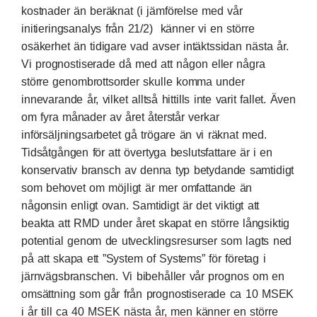
kostnader än beräknat (i jämförelse med vår
initieringsanalys från 21/2) känner vi en större
osäkerhet än tidigare vad avser intäktssidan nästa år.
Vi prognostiserade då med att någon eller några
större genombrottsorder skulle komma under
innevarande år, vilket alltså hittills inte varit fallet. Även
om fyra månader av året återstår verkar
införsäljningsarbetet gå trögare än vi räknat med.
Tidsåtgången för att övertyga beslutsfattare är i en
konservativ bransch av denna typ betydande samtidigt
som behovet om möjligt är mer omfattande än
någonsin enligt ovan. Samtidigt är det viktigt att
beakta att RMD under året skapat en större långsiktig
potential genom de utvecklingsresurser som lagts ned
på att skapa ett ”System of Systems” för företag i
järnvägsbranschen. Vi bibehåller vår prognos om en
omsättning som går från prognostiserade ca 10 MSEK
i år till ca 40 MSEK nästa år, men känner en större