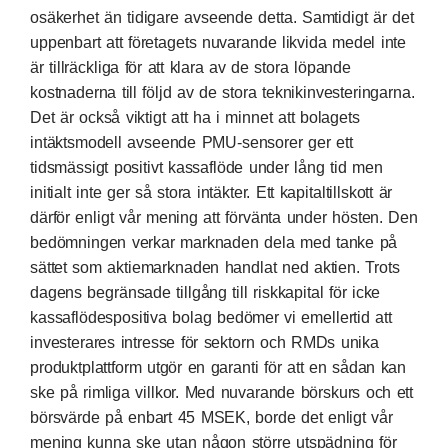
osäkerhet än tidigare avseende detta. Samtidigt är det
uppenbart att företagets nuvarande likvida medel inte
är tillräckliga för att klara av de stora löpande
kostnaderna till följd av de stora teknikinvesteringarna.
Det är också viktigt att ha i minnet att bolagets
intäktsmodell avseende PMU-sensorer ger ett
tidsmässigt positivt kassaflöde under lång tid men
initialt inte ger så stora intäkter. Ett kapitaltillskott är
därför enligt vår mening att förvänta under hösten. Den
bedömningen verkar marknaden dela med tanke på
sättet som aktiemarknaden handlat ned aktien. Trots
dagens begränsade tillgång till riskkapital för icke
kassaflödespositiva bolag bedömer vi emellertid att
investerares intresse för sektorn och RMDs unika
produktplattform utgör en garanti för att en sådan kan
ske på rimliga villkor. Med nuvarande börskurs och ett
börsvärde på enbart 45 MSEK, borde det enligt vår
mening kunna ske utan någon större utspädning för