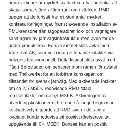
ännu viktigare är mycket skalbart och har potential att
skapa andra större affärer runt om i världen. RMD
uppger att de fortsatt har ett stort antal mycket
konkreta förfrågningar, främst avseende installation av
PMU-sensorer från tågoperatörer, lok- och vagnägare
samt ägare av järnvägsinfrastruktur men även för de
andra produkterna. Förra kvartalet slöts avtal med
Väte Rail AB, som nu börjar ge löpande intäkter via
bolagets leasingmodell. Detta kvartal slöts avtal med
Tåg i Bergslagen om sensorer inom ramen för avtalet
med Trafikverket för att förbättra kunskapen om
tillståndet för svensk järnväg. Med aktiverade intäkter
om ca 2,5 MSEK redovisade RMD totala
rörelseintäkter om ca 5,4 MSEK. Aktiveringen av
utvecklingskostnader och en än så länge begränsad
kostnadsvolym gjorde att RMD även i det andra
kvartalet kunde redovisa ett positivt rörelseresultat
uppgående till 0,4 MSEK. Bortsett från en positiv