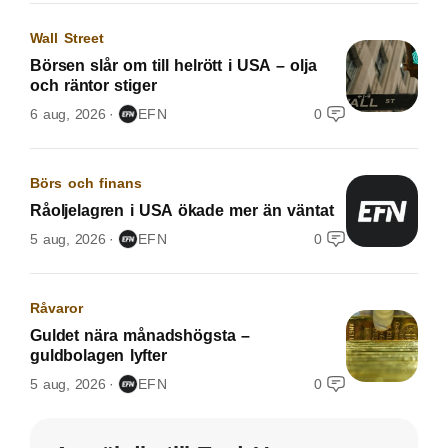
Wall Street
Börsen slår om till helrött i USA – olja
och räntor stiger
6 aug, 2026
EFN
0
Börs och finans
Råoljelagren i USA ökade mer än väntat
5 aug, 2026
EFN
0
Råvaror
Guldet nära månadshögsta –
guldbolagen lyfter
5 aug, 2026
EFN
0