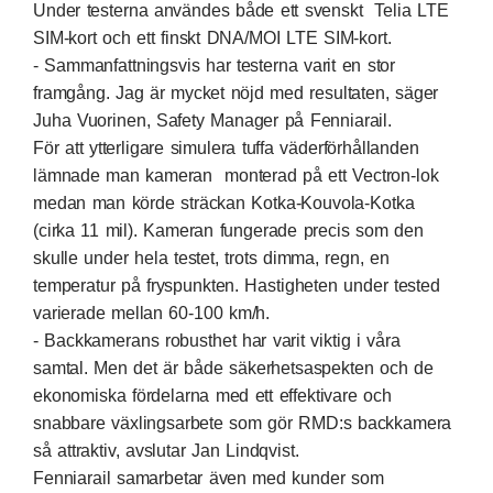
Under testerna användes både ett svenskt Telia LTE
SIM-kort och ett finskt DNA/MOI LTE SIM-kort.
- Sammanfattningsvis har testerna varit en stor
framgång. Jag är mycket nöjd med resultaten, säger
Juha Vuorinen, Safety Manager på Fenniarail.
För att ytterligare simulera tuffa väderförhållanden
lämnade man kameran monterad på ett Vectron-lok
medan man körde sträckan Kotka-Kouvola-Kotka
(cirka 11 mil). Kameran fungerade precis som den
skulle under hela testet, trots dimma, regn, en
temperatur på fryspunkten. Hastigheten under tested
varierade mellan 60-100 km/h.
- Backkamerans robusthet har varit viktig i våra
samtal. Men det är både säkerhetsaspekten och de
ekonomiska fördelarna med ett effektivare och
snabbare växlingsarbete som gör RMD:s backkamera
så attraktiv, avslutar Jan Lindqvist.
Fenniarail samarbetar även med kunder som