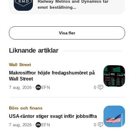
Railway Metrics and Dynamics tar
emot beställning...
Visa fler
Liknande artiklar
Wall Street
Makrosiffror höjde fredagshumöret på
Wall Street
7 aug, 2026
EFN
0
Börs och finans
USA-räntor stiger svagt inför jobbsiffra
7 aug, 2026
EFN
0