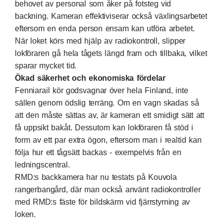
behovet av personal som åker på fotsteg vid
backning. Kameran effektiviserar också växlingsarbetet
eftersom en enda person ensam kan utföra arbetet.
När loket körs med hjälp av radiokontroll, slipper
lokföraren gå hela tågets längd fram och tillbaka, vilket
sparar mycket tid.
Ökad säkerhet och ekonomiska fördelar
Fenniarail kör godsvagnar över hela Finland, inte
sällen genom ödslig terräng. Om en vagn skadas så
att den måste sättas av, är kameran ett smidigt sätt att
få uppsikt bakåt. Dessutom kan lokföraren få stöd i
form av ett par extra ögon, eftersom man i realtid kan
följa hur ett tågsätt backas - exempelvis från en
ledningscentral.
RMD:s backkamera har nu testats på Kouvola
rangerbangård, där man också använt radiokontroller
med RMD:s fäste för bildskärm vid fjärrstyrning av
loken.