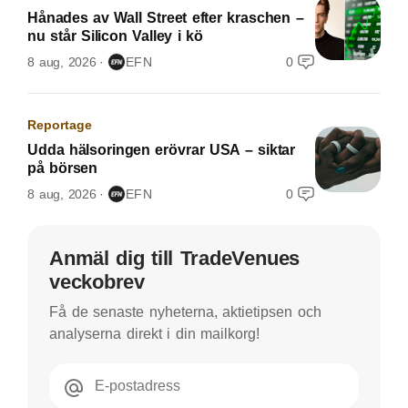
Hånades av Wall Street efter kraschen –
nu står Silicon Valley i kö
8 aug, 2026
EFN
0
Reportage
Udda hälsoringen erövrar USA – siktar
på börsen
8 aug, 2026
EFN
0
Anmäl dig till TradeVenues
veckobrev
Få de senaste nyheterna, aktietipsen och
analyserna direkt i din mailkorg!
E-postadress