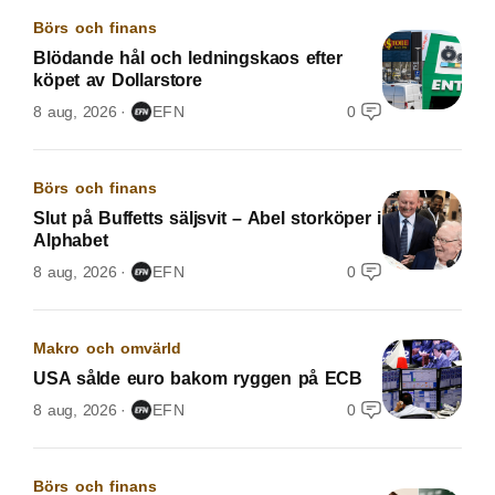
Börs och finans
Blödande hål och ledningskaos efter
köpet av Dollarstore
8 aug, 2026
EFN
0
Börs och finans
Slut på Buffetts säljsvit – Abel storköper i
Alphabet
8 aug, 2026
EFN
0
Makro och omvärld
USA sålde euro bakom ryggen på ECB
8 aug, 2026
EFN
0
Börs och finans