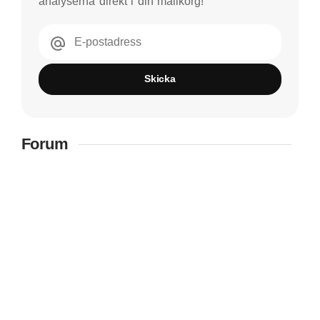
analyserna direkt i din mailkorg!
E-postadress
Skicka
Forum