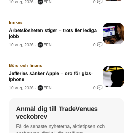
10 aug, 2026
EFN
0
Inrikes
Arbetslösheten stiger – trots fler lediga
jobb
10 aug, 2026
EFN
0
Börs och finans
Jefferies sänker Apple – oro för glas-
Iphone
10 aug, 2026
EFN
0
Anmäl dig till TradeVenues
veckobrev
Få de senaste nyheterna, aktietipsen och