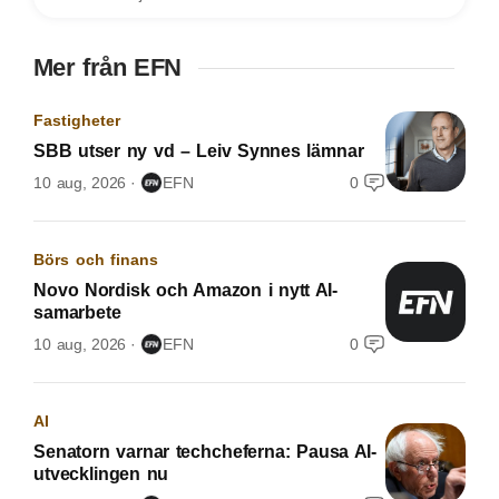
Mer från EFN
Fastigheter
SBB utser ny vd – Leiv Synnes lämnar
10 aug, 2026
EFN
0
Börs och finans
Novo Nordisk och Amazon i nytt AI-
samarbete
10 aug, 2026
EFN
0
AI
Senatorn varnar techcheferna: Pausa AI-
utvecklingen nu