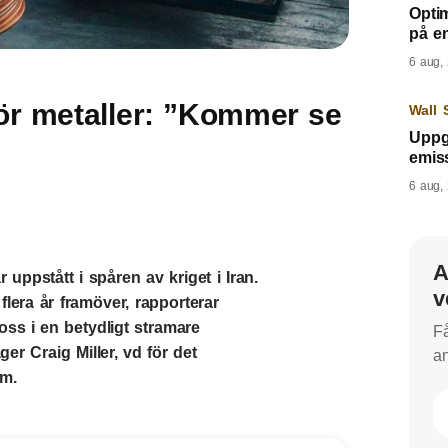
Opti
på e
6 aug,
ör metaller: ”Kommer se
Wall 
Uppgi
emis
6 aug,
A
uppstått i spåren av kriget i Iran.
v
flera år framöver, rapporterar
oss i en betydligt stramare
Få
r Craig Miller, vd för det
an
um.