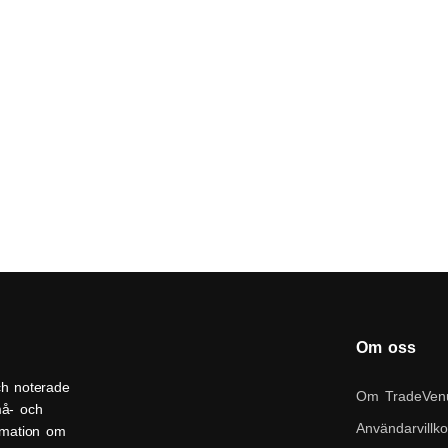
Om oss
ch noterade
Om TradeVen
må- och
Användarvillko
ormation om