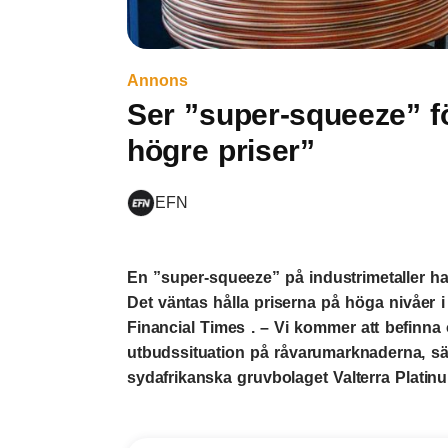
Annons
Ser ”super-squeeze” f
högre priser”
EFN
En ”super-squeeze” på industrimetaller har 
Det väntas hålla priserna på höga nivåer i 
Financial Times . – Vi kommer att befinna 
utbudssituation på råvarumarknaderna, säge
sydafrikanska gruvbolaget Valterra Platin