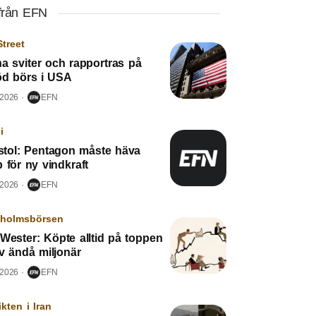
från EFN
Street
a sviter och rapportras på
röd börs i USA
 2026
EFN
i
tol: Pentagon måste häva
 för ny vindkraft
 2026
EFN
kholmsbörsen
Wester: Köpte alltid på toppen
v ändå miljonär
 2026
EFN
ikten i Iran