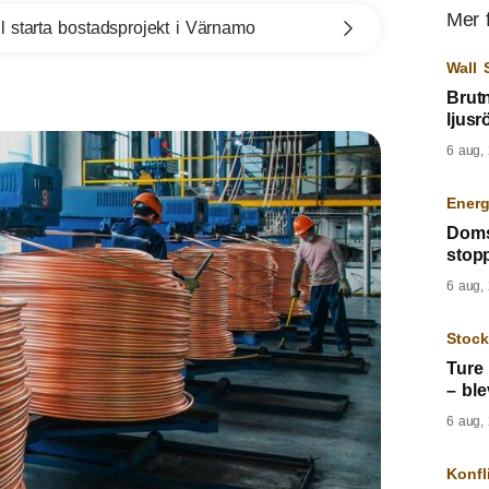
Mer 
l starta bostadsprojekt i Värnamo
Wall 
Brutn
ljus
6 aug,
Energ
Doms
stopp
6 aug,
Stoc
Ture 
– ble
6 aug,
Konfl