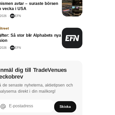
mismen avtar – suraste börsen
n vecka i USA
 2026
EFN
Street
fter: Så stor blir Alphabets nya
sion
 2026
EFN
nmäl dig till TradeVenues
eckobrev
 de senaste nyheterna, aktietipsen och
alyserna direkt i din mailkorg!
E-postadress
Skicka