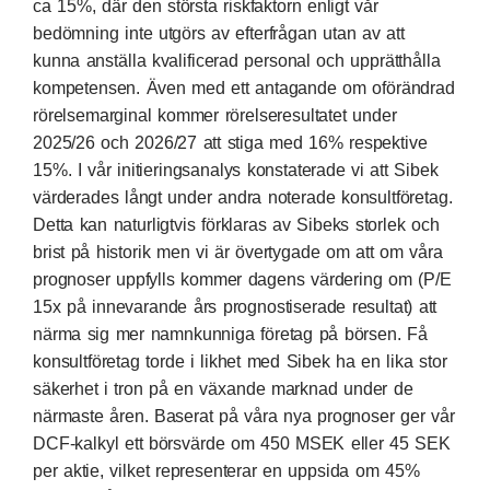
ca 15%, där den största riskfaktorn enligt vår
bedömning inte utgörs av efterfrågan utan av att
kunna anställa kvalificerad personal och upprätthålla
kompetensen. Även med ett antagande om oförändrad
rörelsemarginal kommer rörelseresultatet under
2025/26 och 2026/27 att stiga med 16% respektive
15%. I vår initieringsanalys konstaterade vi att Sibek
värderades långt under andra noterade konsultföretag.
Detta kan naturligtvis förklaras av Sibeks storlek och
brist på historik men vi är övertygade om att om våra
prognoser uppfylls kommer dagens värdering om (P/E
15x på innevarande års prognostiserade resultat) att
närma sig mer namnkunniga företag på börsen. Få
konsultföretag torde i likhet med Sibek ha en lika stor
säkerhet i tron på en växande marknad under de
närmaste åren. Baserat på våra nya prognoser ger vår
DCF-kalkyl ett börsvärde om 450 MSEK eller 45 SEK
per aktie, vilket representerar en uppsida om 45%