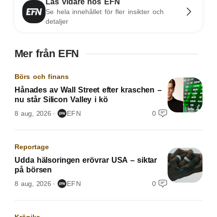
Läs vidare hos EFN
Se hela innehållet för fler insikter och
detaljer
Mer från EFN
Börs och finans
Hånades av Wall Street efter kraschen –
nu står Silicon Valley i kö
8 aug, 2026
EFN
0
Reportage
Udda hälsoringen erövrar USA – siktar
på börsen
8 aug, 2026
EFN
0
Krönika