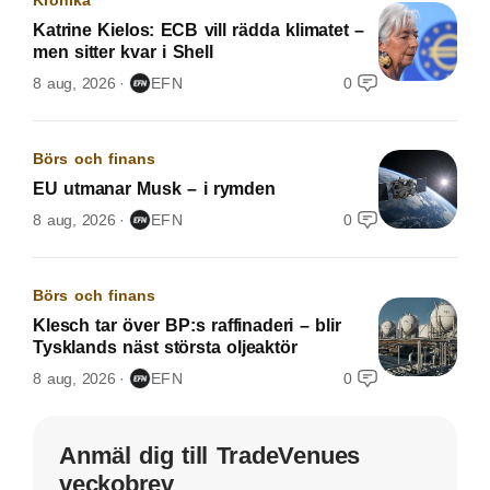
Katrine Kielos: ECB vill rädda klimatet –
men sitter kvar i Shell
8 aug, 2026
EFN
0
Börs och finans
EU utmanar Musk – i rymden
8 aug, 2026
EFN
0
Börs och finans
Klesch tar över BP:s raffinaderi – blir
Tysklands näst största oljeaktör
8 aug, 2026
EFN
0
Anmäl dig till TradeVenues
veckobrev