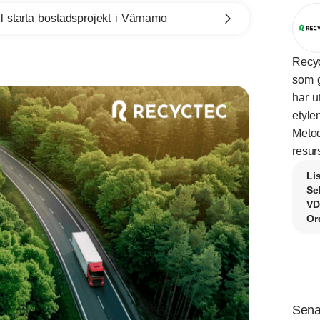
l starta bostadsprojekt i Värnamo
Recyc
som g
har u
etyle
Metod
resur
Li
Se
VD
Or
Sena