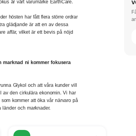
v
Fokus är vårt varumärke EarthCare.
Få
er hösten har fått flera större ordrar
an
xtra glädjande är att en av dessa
e affär, vilket är ett bevis på nöjd
on marknad ni kommer fokusera
rvunna Glykol och att våra kunder vill
el av den cirkulära ekonomin. Vi har
and som kommer att öka vår närvaro på
a länder och marknader.