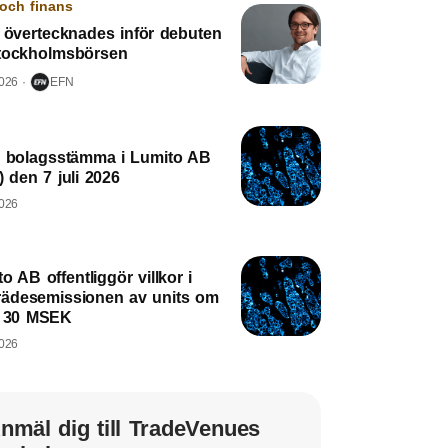
och finans
s övertecknades inför debuten
tockholmsbörsen
2026
EFN
a bolagsstämma i Lumito AB
) den 7 juli 2026
2026
o AB offentliggör villkor i
trädesemissionen av units om
a 30 MSEK
2026
nmäl dig till TradeVenues