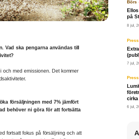
Börs 
Ello
på S
8 jul, 
Press
n. Vad ska pengarna användas till
Extr
(publ
vitet?
7 jul, 
itt i och med emissionen. Det kommer
Press
saktiviteter.
Lumit
före
cirk
 öka försäljningen med 7% jämfört
6 jul, 
 behöver ni göra för att fortsätta
A
ed fortsatt fokus på försäljning och att