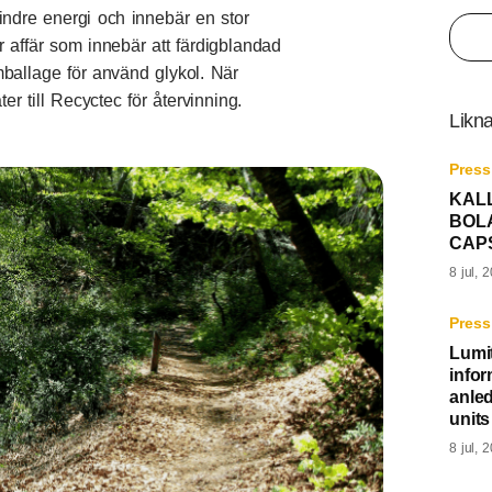
indre energi och innebär en stor
är affär som innebär att färdigblandad
ballage för använd glykol. När
er till Recyctec för återvinning.
Likna
Press
KALL
BOL
CAP
8 jul, 
Press
Lumi
info
anle
units
8 jul, 