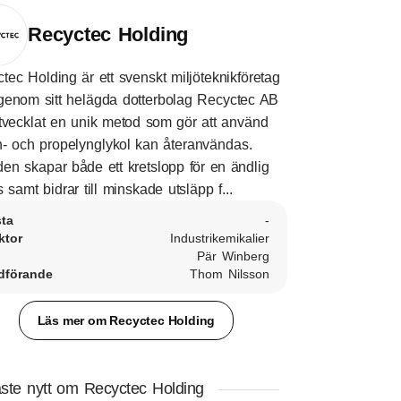
Recyctec Holding
tec Holding är ett svenskt miljöteknikföretag
enom sitt helägda dotterbolag Recyctec AB
tvecklat en unik metod som gör att använd
n- och propelynglykol kan återanvändas.
en skapar både ett kretslopp för en ändlig
s samt bidrar till minskade utsläpp f...
sta
-
ktor
Industrikemikalier
Pär Winberg
dförande
Thom Nilsson
Läs mer om Recyctec Holding
ste nytt om Recyctec Holding