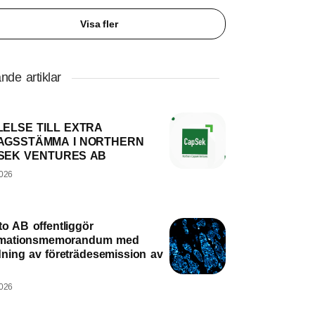
Visa fler
nde artiklar
ELSE TILL EXTRA
AGSSTÄMMA I NORTHERN
SEK VENTURES AB
2026
to AB offentliggör
rmationsmemorandum med
dning av företrädesemission av
2026