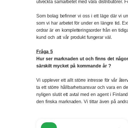
utveckla samarbetet med våra distributörer. 
Som bolag befinner vi oss i ett läge där vi und
som vi har arbetet för under en längre tid. E
ordrar är en kompletteringsorder från en tidigar
kund och att vår produkt fungerar väl.
Fråga 5
Hur ser marknaden ut och finns det någ
särskilt mycket på kommande år ?
Vi upplever ett allt större intresse för vår åte
ta ett större hållbarhetsansvar och vara en d
nyligen slutit ett avtal med en agent i Finl
den finska marknaden. Vi tittar även på andr