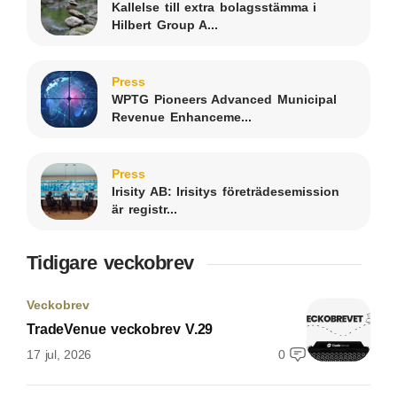
Kallelse till extra bolagsstämma i
Hilbert Group A...
Press
WPTG Pioneers Advanced Municipal
Revenue Enhanceme...
Press
Irisity AB: Irisitys företrädesemission
är registr...
Tidigare veckobrev
Veckobrev
TradeVenue veckobrev V.29
17 jul, 2026
0