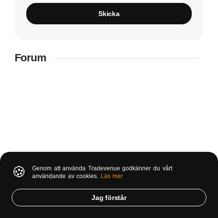
Skicka
Forum
🍪
Genom att använda Tradevenue godkänner du vårt
användande av cookies.
Läs mer
Jag förstår