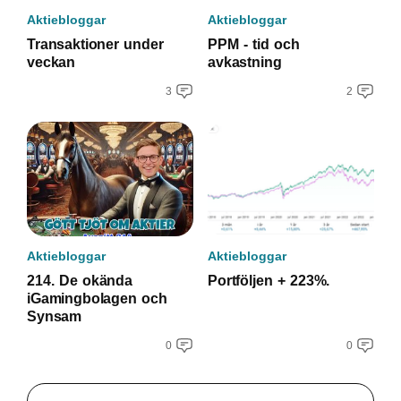
Aktiebloggar
Aktiebloggar
Transaktioner under
PPM - tid och
veckan
avkastning
3
2
Aktiebloggar
Aktiebloggar
214. De okända
Portföljen + 223%.
iGamingbolagen och
Synsam
0
0