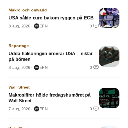
Makro och omvärld
USA sålde euro bakom ryggen på ECB
8 aug, 2026
EFN
0
Reportage
Udda hälsoringen erövrar USA – siktar
på börsen
8 aug, 2026
EFN
0
Wall Street
Makrosiffror höjde fredagshumöret på
Wall Street
7 aug, 2026
EFN
0