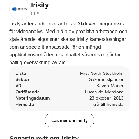
Irisity
IRIS
Irisity är ledande leverantör av AI-driven programvara
för videoanalys. Med hjälp av proaktivt arbetande och
självlärande algoritmer skapar Irisity kameralösningar
som är speciellt anpassade för en mängd
applikationsområden i samhället såsom skolgårdar,
nattlig övervakning av äld...
Lista
First North Stockholm
Sektor
Säkerhetstjänster
VD
Keven Marier
Ordförande
Lucas de Mendoza
Noteringsdatum
23 oktober, 2013
Hemsida
Gå till hemsida
Läs mer om Irisity
Senaste nytt om Irisity