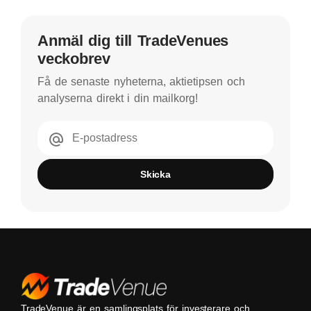
Anmäl dig till TradeVenues
veckobrev
Få de senaste nyheterna, aktietipsen och
analyserna direkt i din mailkorg!
E-postadress
Skicka
TradeVenue är en samlingsplats för investerare och