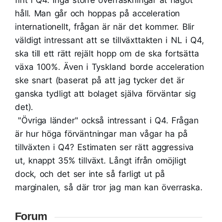
fint i Q4. Inga större överraskningar åt något
håll. Man går och hoppas på acceleration
internationellt, frågan är när det kommer. Blir
väldigt intressant att se tillväxttakten i NL i Q4,
ska till ett rätt rejält hopp om de ska fortsätta
växa 100%. Även i Tyskland borde acceleration
ske snart (baserat på att jag tycker det är
ganska tydligt att bolaget själva förväntar sig
det).
"Övriga länder" också intressant i Q4. Frågan
är hur höga förväntningar man vågar ha på
tillväxten i Q4? Estimaten ser rätt aggressiva
ut, knappt 35% tillväxt. Långt ifrån omöjligt
dock, och det ser inte så farligt ut på
marginalen, så där tror jag man kan överraska.
Forum