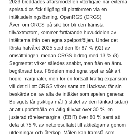
2023 breddades affärsmodellen ytterligare när externa
spelstudios fick tillgång till plattformen via en
intäktsdelningslösning, OpenRGS (ORGS).
Även om ORGS på sikt bör bli den främsta
tillväxtmotorn, kommer fortfarande huvuddelen av
intäkterna från den egna spelportföljen. Under det
första halvåret 2025 stod den för 87 % (92) av
omsättningen, medan ORGS bidrog med 13 % (8).
Segmentet växer således snabbt, men från en ännu
begränsad bas. Fördelen med egna spel är såklart
högre marginaler, men för en fortsatt kraftig expansion
vill det till att ORGS växer samt att Hacksaw får sin
beskärda del av alla de intäkter som spelen generar.
Bolagets
långsiktiga mål
(i slutet av den länkad sidan)
är att upprätthålla en årlig tillväxt över 30 %, en
justerad rörelsemarginal (EBIT) över 80 % samt att
dela ut 75 % av nettoresultatet till aktieägarna genom
utdelningar och återköp. Målen kan framstå som