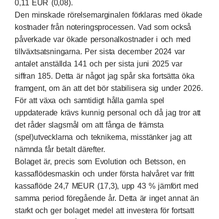
0,11 EUR (0,08).
Den minskade rörelsemarginalen förklaras med ökade
kostnader från noteringsprocessen. Vad som också
påverkade var ökade personalkostnader i och med
tillväxtsatsningarna. Per sista december 2024 var
antalet anställda 141 och per sista juni 2025 var
siffran 185. Detta är något jag spår ska fortsätta öka
framgent, om än att det bör stabilisera sig under 2026.
För att växa och samtidigt hålla gamla spel
uppdaterade krävs kunnig personal och då jag tror att
det råder slagsmål om att fånga de främsta
(spel)utvecklarna och teknikerna, misstänker jag att
nämnda får betalt därefter.
Bolaget är, precis som Evolution och Betsson, en
kassaflödesmaskin och under första halvåret var fritt
kassaflöde 24,7 MEUR (17,3), upp 43 % jämfört med
samma period föregående år. Detta är inget annat än
starkt och ger bolaget medel att investera för fortsatt