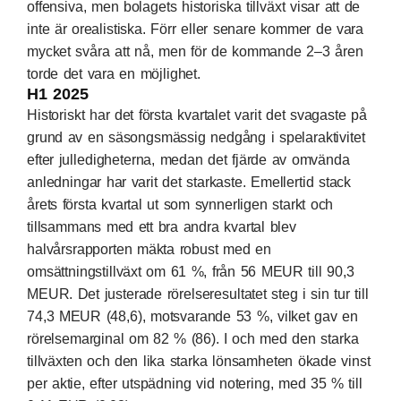
offensiva, men bolagets historiska tillväxt visar att de
inte är orealistiska. Förr eller senare kommer de vara
mycket svåra att nå, men för de kommande 2–3 åren
torde det vara en möjlighet.
H1 2025
Historiskt har det första kvartalet varit det svagaste på
grund av en säsongsmässig nedgång i spelaraktivitet
efter julledigheterna, medan det fjärde av omvända
anledningar har varit det starkaste. Emellertid stack
årets första kvartal ut som synnerligen starkt och
tillsammans med ett bra andra kvartal blev
halvårsrapporten mäkta robust med en
omsättningstillväxt om 61 %, från 56 MEUR till 90,3
MEUR. Det justerade rörelseresultatet steg i sin tur till
74,3 MEUR (48,6), motsvarande 53 %, vilket gav en
rörelsemarginal om 82 % (86). I och med den starka
tillväxten och den lika starka lönsamheten ökade vinst
per aktie, efter utspädning vid notering, med 35 % till