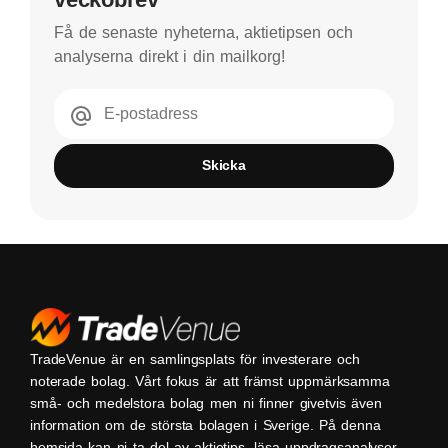
Få de senaste nyheterna, aktietipsen och
analyserna direkt i din mailkorg!
E-postadress
Skicka
TradeVenue är en samlingsplats för investerare och
noterade bolag. Vårt fokus är att främst uppmärksamma
små- och medelstora bolag men ni finner givetvis även
information om de största bolagen i Sverige. På denna
hemsida kan ni ta del av aktietips, läsa uppdragsanalyser,