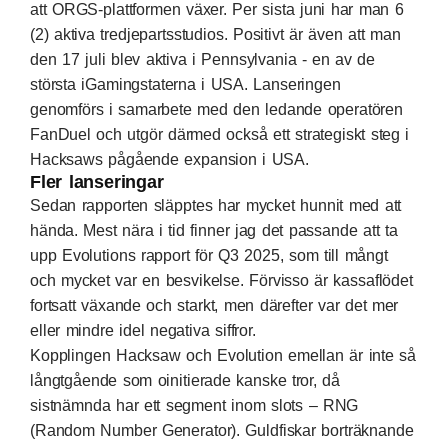
att ORGS-plattformen växer. Per sista juni har man 6
(2) aktiva tredjepartsstudios.
Positivt är även att man
den 17 juli blev aktiva i Pennsylvania - en av de
största iGamingstaterna i USA.
Lanseringen
genomförs i samarbete med den ledande operatören
FanDuel och utgör därmed också ett strategiskt steg i
Hacksaws pågående expansion i USA.
Fler lanseringar
Sedan rapporten släpptes har mycket hunnit med att
hända. Mest nära i tid finner jag det passande att ta
upp
Evolutions rapport för Q3 2025
, som till mångt
och mycket var en besvikelse. Förvisso är kassaflödet
fortsatt växande och starkt, men därefter var det mer
eller mindre idel negativa siffror.
Kopplingen Hacksaw och Evolution emellan är inte så
långtgående som oinitierade kanske tror, då
sistnämnda har ett segment inom slots – RNG
(Random Number Generator). Guldfiskar borträknande