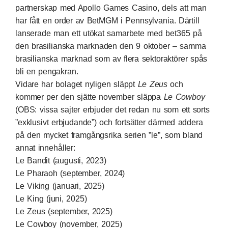
partnerskap med Apollo Games Casino
, dels att man
har
fått en order av BetMGM i Pennsylvania
. Därtill
lanserade man ett ut
ökat samarbete med bet365 på
den brasilianska marknaden den 9 oktober
– samma
brasilianska marknad som av flera sektoraktörer spås
bli en pengakran.
Vidare har bolaget nyligen släppt
Le Zeus
och
kommer per den sjätte november släppa
Le Cowboy
(OBS: vissa sajter erbjuder det redan nu som ett sorts
”exklusivt erbjudande”) och fortsätter därmed addera
på den mycket framgångsrika serien ”le”, som bland
annat innehåller:
Le Bandit (augusti, 2023)
Le Pharaoh (september, 2024)
Le Viking (januari, 2025)
Le King (juni, 2025)
Le Zeus (september, 2025)
Le Cowboy (november, 2025)