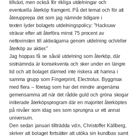
tillväxt, men också för rikliga utdelningar och
eventuella återköp framgent. På det temat och för att
återupprepa det som jag nämnde tidigare i
texten
lyder bolagets utdelningspolicy
: ”Hacksaw
strävar efter att återföra minst 75 procent av
nettovinsten till aktieägarna genom utdelning och/eller
återköp av aktier.”
Jag hoppas få se såväl utdelning som återköp, där
sistnämnda är konsekventa och sker under en längre
tid och att bolaget därmed inte riskera att hamna i
samma grupp som Fingerprint, Electrolux. Byggmax
med flera – företag som har det mindre angenäma
gemensamma att när det rådde guld och gröna skogar
initierade återköpsprogram där en majoritet återköptes
på nivåer som idag ses som sprungna ur ett annat
universum.
Den sedan januari tillträdda vd:n, Christoffer Källberg,
skriver att bolaget fortsätter att utöka sin kundbas samt