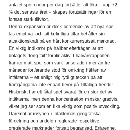
antalet spelrundor per dag fortsätter att öka – upp 72
% det senaste året – skapas förutsättningar för en
fortsatt stark tillväxt.
Denna expansion är dock beroende av att nya spel
tas emot väl och att befintliga titlar behåller sin
attraktionskraft på en hårt konkurrensutsatt marknad.
En viktig indikator på hållbar efterfrågan är att
bolagets ”long tail” förblir aktiv. I
halvårsrapporten
framkom att spel som varit lanserade i mer än tre
månader fortfarande stod för omkring hälften av
intäkterna – ett enligt mig tydligt tecken på att
framgångarna inte enbart beror på tillfälliga trender.
Historiskt har ett fåtal spel svarat för en stor del av
intäkterna, men denna koncentration minskar gradvis,
vilket jag ser som en lika viktig som positiv utveckling.
Däremot är insynen i intäkternas geografiska
fördelning och andelen reglerade respektive
oreglerade marknader fortsatt begränsad. Erfarenhet