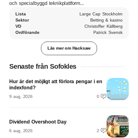
och specialbyggd teknikplattform...
Lista
Large Cap Stockholm
Sektor
Betting & kasino
VD
Christoffer Källberg
Ordförande
Patrick Svensk
Läs mer om Hacksaw
Senaste från Sofokles
Hur är det möjligt att förlora pengar i en
indexfond?
9 aug, 2026
0
Dividend Overshoot Day
6 aug, 2026
2