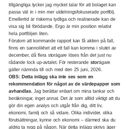
tillgängliga tycker jag mycket talar för att bolaget kan
passa väl in i min mer utdelningsfokuserade portfölj.
Emellertid är riskerna tydliga och realiserade kan de
visa sig bli förödande. Ergo är min position relativt
hela portföljen liten.
Förutom att kommande rapport kan få aktien på fall,
finns en sannolikhet att ett fall kan komma i slutet av
december, då flera storägare löses från det just nu
rådande lock up-avtalet. För resterande
stor
ägare
gäller nämnda till och med den 25 juni, 2026.
OBS: Detta inlägg ska inte ses som en
rekommendation för något av de värdepapper som
avhandlas.
Jag berättar enbart om mina tankar och
beräkningar, inget annat. Det är som alltid viktigt att du
gör din egen analys och utgår från dig, ditt liv,
ekonomi, familj och så vidare. Olika individer, olika
förutsättningar, kynne och ekonomi – därmed ska du
aldrig ta rygg på någon. När detta inlägg skrivs äger