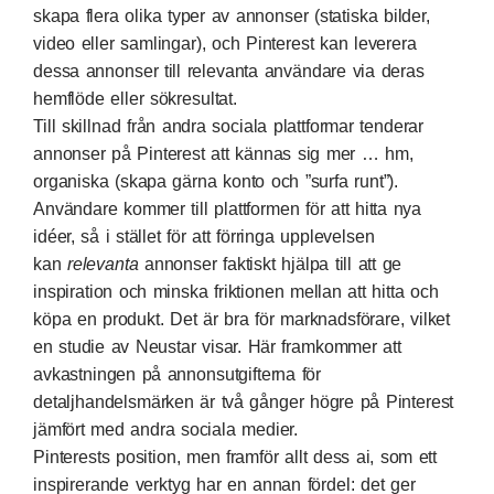
skapa flera olika typer av annonser (statiska bilder,
video eller samlingar), och Pinterest kan leverera
dessa annonser till relevanta användare via deras
hemflöde eller sökresultat.
Till skillnad från andra sociala plattformar tenderar
annonser på Pinterest att kännas sig mer … hm,
organiska (
skapa gärna konto och ”surfa runt”
).
Användare kommer till plattformen för att hitta nya
idéer, så i stället för att förringa upplevelsen
kan
relevanta
annonser faktiskt hjälpa till att ge
inspiration och minska friktionen mellan att hitta och
köpa en produkt. Det är bra för marknadsförare,
vilket
en studie av Neustar visar
. Här framkommer att
avkastningen på annonsutgifterna för
detaljhandelsmärken är två gånger högre på Pinterest
jämfört med andra sociala medier.
Pinterests position, men framför allt dess ai, som ett
inspirerande verktyg har en annan fördel: det ger