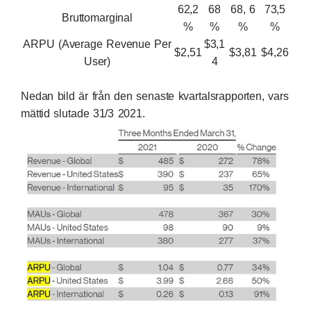
62,2
68
68, 6
73,5
Bruttomarginal
%
%
%
%
ARPU (Average Revenue Per
$3,1
$2,51
$3,81
$4,26
User)
4
Nedan bild är från
den senaste kvartalsrapporten
, vars
mättid slutade 31/3 2021.