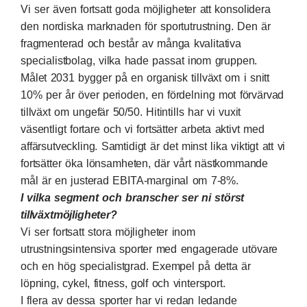
Vi ser även fortsatt goda möjligheter att konsolidera
den nordiska marknaden för sportutrustning. Den är
fragmenterad och består av många kvalitativa
specialistbolag, vilka hade passat inom gruppen.
Målet 2031 bygger på en organisk tillväxt om i snitt
10% per år över perioden, en fördelning mot förvärvad
tillväxt om ungefär 50/50. Hitintills har vi vuxit
väsentligt fortare och vi fortsätter arbeta aktivt med
affärsutveckling. Samtidigt är det minst lika viktigt att vi
fortsätter öka lönsamheten, där vårt nästkommande
mål är en justerad EBITA-marginal om 7-8%.
I vilka segment och branscher ser ni störst
tillväxtmöjligheter?
Vi ser fortsatt stora möjligheter inom
utrustningsintensiva sporter med engagerade utövare
och en hög specialistgrad. Exempel på detta är
löpning, cykel, fitness, golf och vintersport.
I flera av dessa sporter har vi redan ledande