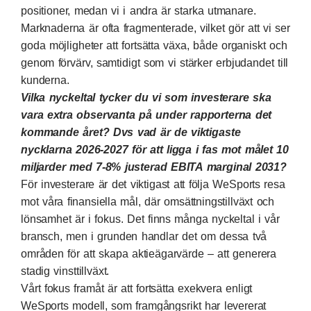
positioner, medan vi i andra är starka utmanare.
Marknaderna är ofta fragmenterade, vilket gör att vi ser
goda möjligheter att fortsätta växa, både organiskt och
genom förvärv, samtidigt som vi stärker erbjudandet till
kunderna.
Vilka nyckeltal tycker du vi som investerare ska
vara extra observanta på under rapporterna det
kommande året? Dvs vad är de viktigaste
nycklarna 2026-2027 för att ligga i fas mot målet 10
miljarder med 7-8% justerad EBITA marginal 2031?
För investerare är det viktigast att följa WeSports resa
mot våra finansiella mål, där omsättningstillväxt och
lönsamhet är i fokus. Det finns många nyckeltal i vår
bransch, men i grunden handlar det om dessa två
områden för att skapa aktieägarvärde – att generera
stadig vinsttillväxt.
Vårt fokus framåt är att fortsätta exekvera enligt
WeSports modell, som framgångsrikt har levererat