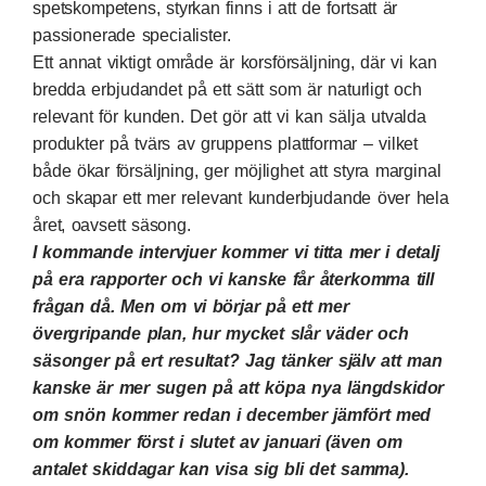
spetskompetens, styrkan finns i att de fortsatt är
passionerade specialister.
Ett annat viktigt område är korsförsäljning, där vi kan
bredda erbjudandet på ett sätt som är
naturligt och
relevant för kunden. Det gör att vi kan sälja utvalda
produkter på tvärs av gruppens plattformar – vilket
både ökar försäljning, ger möjlighet att styra marginal
och skapar ett mer relevant kunderbjudande över hela
året, oavsett säsong.
I kommande intervjuer kommer vi titta mer i detalj
på era rapporter och vi kanske får återkomma till
frågan då. Men om vi börjar på ett mer
övergripande plan, hur mycket slår väder och
säsonger på ert resultat? Jag tänker själv att man
kanske är mer sugen på att köpa nya längdskidor
om snön kommer redan i december jämfört med
om kommer först i slutet av januari (även om
antalet skiddagar kan visa sig bli det samma).