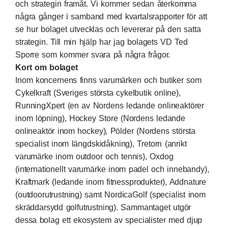
och strategin framåt. Vi kommer sedan återkomma
några gånger i samband med kvartalsrapporter för att
se hur bolaget utvecklas och levererar på den satta
strategin. Till min hjälp har jag bolagets VD Ted
Sporre som kommer svara på några frågor.
Kort om bolaget
Inom koncernens finns varumärken och butiker som
Cykelkraft (Sveriges största cykelbutik online),
RunningXpert (en av Nordens ledande onlineaktörer
inom löpning), Hockey Store (Nordens ledande
onlineaktör inom hockey), Pölder (Nordens största
specialist inom längdskidåkning), Tretorn (anrikt
varumärke inom outdoor och tennis), Oxdog
(internationellt varumärke inom padel och innebandy),
Kraftmark (ledande inom fitnessprodukter), Addnature
(outdoorutrustning) samt NordicaGolf (specialist inom
skräddarsydd golfutrustning). Sammantaget utgör
dessa bolag ett ekosystem av specialister med djup