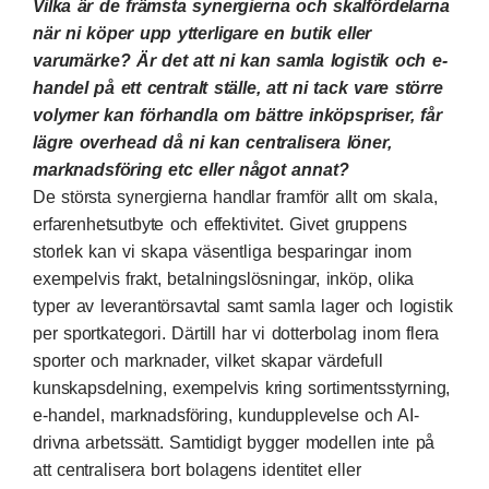
Vilka är de främsta synergierna och skalfördelarna
när ni köper upp ytterligare en butik eller
varumärke? Är det att ni kan samla logistik och e-
handel på ett centralt ställe, att ni tack vare större
volymer kan förhandla om bättre inköpspriser, får
lägre overhead då ni kan centralisera löner,
marknadsföring etc eller något annat?
De största synergierna handlar framför allt om skala,
erfarenhetsutbyte och effektivitet. Givet gruppens
storlek kan vi skapa väsentliga besparingar inom
exempelvis frakt, betalningslösningar, inköp, olika
typer av leverantörsavtal samt samla lager och logistik
per sportkategori. Därtill har vi dotterbolag inom flera
sporter och marknader, vilket skapar värdefull
kunskapsdelning, exempelvis kring sortimentsstyrning,
e-handel, marknadsföring, kundupplevelse och AI-
drivna arbetssätt. Samtidigt bygger modellen inte på
att centralisera bort bolagens identitet eller