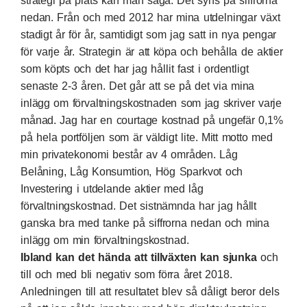
strategi på plats kan man säga. Det syns på siffrorna
nedan. Från och med 2012 har mina utdelningar växt
stadigt år för år, samtidigt som jag satt in nya pengar
för varje år. Strategin är att köpa och behålla de aktier
som köpts och det har jag hållit fast i ordentligt
senaste 2-3 åren. Det går att se på det via mina
inlägg om förvaltningskostnaden som jag skriver varje
månad. Jag har en courtage kostnad på ungefär 0,1%
på hela portföljen som är väldigt lite. Mitt motto med
min privatekonomi består av 4 områden. Låg
Belåning, Låg Konsumtion, Hög Sparkvot och
Investering i utdelande aktier med låg
förvaltningskostnad. Det sistnämnda har jag hållt
ganska bra med tanke på siffrorna nedan och mina
inlägg om min förvaltningskostnad.
Ibland kan det hända att tillväxten kan sjunka
och
till och med bli negativ som förra året 2018.
Anledningen till att resultatet blev så dåligt beror dels