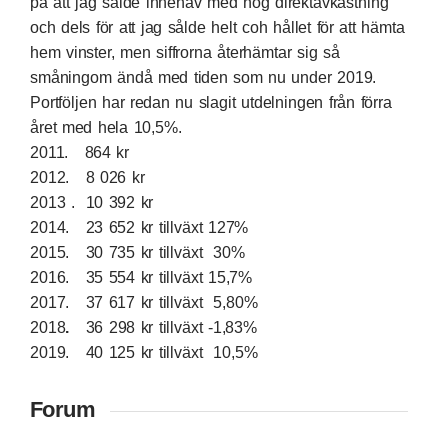
på att jag sålde innehav med hög direktavkastning
och dels för att jag sålde helt coh hållet för att hämta
hem vinster, men siffrorna återhämtar sig så
småningom ändå med tiden som nu under 2019.
Portföljen har redan nu slagit utdelningen från förra
året med hela 10,5%.
2011. 864 kr
2012. 8 026 kr
2013 . 10 392 kr
2014.
23 652 kr tillväxt 127%
2015.
30 735 kr tillväxt 30%
2016.
35 554 kr tillväxt 15,7%
2017.
37 617 kr tillväxt 5,80%
2018
.
36 298 kr tillväxt -1,83%
2019. 40 125 kr tillväxt 10,5%
Forum