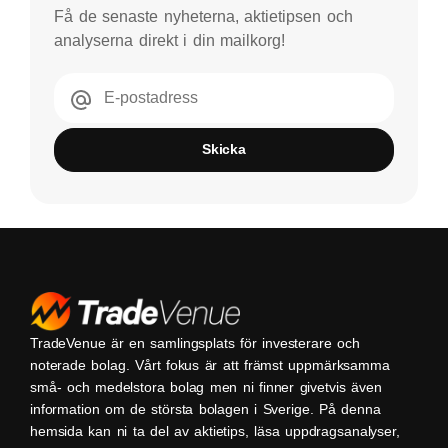
Få de senaste nyheterna, aktietipsen och
analyserna direkt i din mailkorg!
E-postadress
Skicka
TradeVenue är en samlingsplats för investerare och
noterade bolag. Vårt fokus är att främst uppmärksamma
små- och medelstora bolag men ni finner givetvis även
information om de största bolagen i Sverige. På denna
hemsida kan ni ta del av aktietips, läsa uppdragsanalyser,