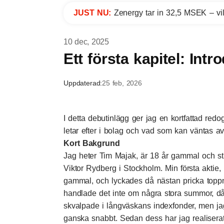
JUST NU:
Zenergy tar in 32,5 MSEK – vil
10 dec, 2025
Ett första kapitel: Intr
Uppdaterad:
25 feb, 2026
I detta debutinlägg ger jag en kortfattad red
letar efter i bolag och vad som kan väntas 
Kort Bakgrund
Jag heter Tim Majak, är 18 år gammal och s
Viktor Rydberg i Stockholm. Min första aktie,
gammal, och lyckades då nästan pricka toppn
handlade det inte om några stora summor, då 
skvalpade i långväskans indexfonder, men jag 
ganska snabbt. Sedan dess har jag realiserat