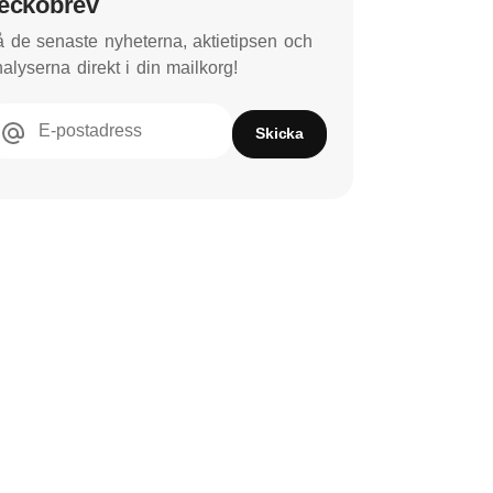
eckobrev
 de senaste nyheterna, aktietipsen och
alyserna direkt i din mailkorg!
E-postadress
Skicka