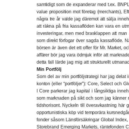
samtidigt som de expanderar med t.ex. BNPL
value proposition mot företag (merchants), Eft
några tre år valde jag däremot att sälja inne
att räkna på fria kassaflöden kan vara en utm
investeringar, men med brasklappen att man 
som direkt förfogar över sagda kassaflöde. Nä
börsen är även det ett offer för Mr. Market,
affärer bör jag vara ödmjuk inför att marknad
detta fall lärde jag mig att strukturellt utman
Min Portfölj
Som del av min portföljstrategi har jag delat i
konton (eller “portföljer”): Core, Select och G
I Core parkerar jag kapital i långsiktiga inn
som marknaden på sikt och som jag känner 
tidshorisont. Nyckeln till överavkastning här
opportunistiska köp vid temporära kursnedgå
fonder såsom Länsförsäkringar Global Index,
Storebrand Emerging Markets, räntefonden C