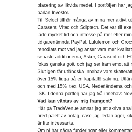
placering av likvida medel. I portföljen har ja
pärlan Investor.
Till Select tillhör många av mina mer aktivt u
Carasent, Vitec och Sdiptech. Det var till exe
lade mycket tid och intresse på mer eller min
tidigarenämnda PayPal, Lululemon och Crocs.
renodlats mot vad jag anser vara mer kvalita
senaste additionerna, Asker, Carasent och EQL
fokus ganska gott, och jag ser fram emot att 
Slutligen får utländska innehav vars skatterät
över 15% ligga på en kapitalförsäkring. Utlän
och med 15%, t.ex. USA, Nederländerna och U
ISK. I denna portfölj har jag två innehav: N
Vad kan väntas av mig framgent?
Här på TradeVenue ämnar jag att skriva anal
bred palett av bolag, case jag redan äger, kika
är lite intressanta.
Om ni har några funderingar eller kommentar