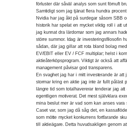
förluster där såväl analys som sunt förnuft bru
Samtidigt som jag tjänat flera hundra procent
Nvidia har jag åkt på surdegar såsom SBB och
historik har spelat en mycket viktig roll i att
jag kunnat dra lärdomar som jag annars hade
större summor. Idag är investeringsfilosofin 
sådan, där jag gillar att rota bland bolag med
EV/EBIT eller EV / FCF multiplar; helst i kom
aktieåterköpsprogram. Viktigt är också att aff
management påvisar god transparens.
En svaghet jag har i mitt investerande är att 
stormar kring en aktie jag inte är fullt pålä
längre tid som totalhavererar tenderar jag att
egentligen motiverat. Det mest självklara exem
mina beslut mer är vad som kan anses vara su
Caset var, som jag då såg det, en kassaflöd
som mötte mycket konkurrens fortfarande sku
till aktieägare. Detta huvudsakligen genom att