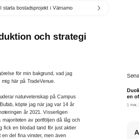
l starta bostadsprojekt i Värnamo
oduktion och strategi
ogörelse för min bakgrund, vad jag
Sena
av mig här på TradeVenue.
Duol
tuderar naturvetenskap på Campus
en o
 Bufab, köpte jag när jag var 14 år
1 mar,
oteringen år 2021. Visserligen
majoriteten av portföljen då låg och
fick en blodad tand för just aktier
A
 en del fina vinster, men även