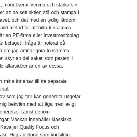
, monetiserar Venmo och stärka sin
er att ha sett aktien stå och stampa i
havet, och det med en tydlig lärdom:
ärkt metod för att hitta lönsamma
är en PE-firma eller investmentbolag
r bolaget i fråga är noterat på
 och om jag ämnar göra lönsamma
en skyr en del saker som pesten. I
ade affärsidéer är en av dessa.
n mina innehav till tre separata
lobal.
ehav som jag tror kan generera ungefär
mig bekväm med att äga med evigt
 genereras främst genom
ngar. Väskan innehåller klassiska
 Kavaljer Quality Focus och
ase Högräntefond som kortsiktig