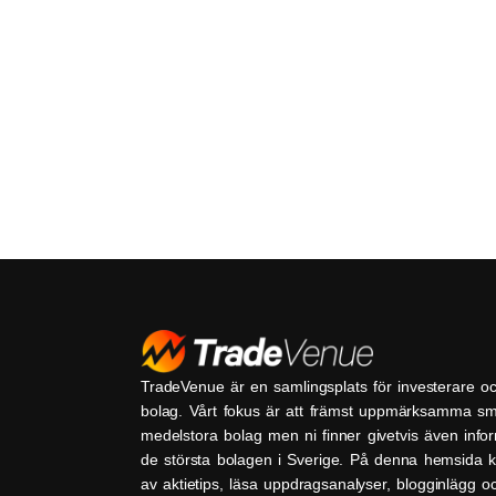
TradeVenue är en samlingsplats för investerare o
bolag. Vårt fokus är att främst uppmärksamma s
medelstora bolag men ni finner givetvis även inf
de största bolagen i Sverige. På denna hemsida k
av aktietips, läsa uppdragsanalyser, blogginlägg 