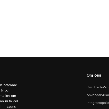
Om oss
ch noterade
Om TradeVen
må- och
Användarvillko
ormation om
an ni ta del
Integritetspoli
och massvis