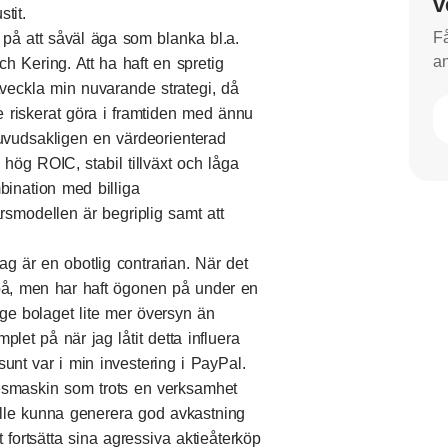
v
stit.
Få
 på att såväl äga som blanka bl.a.
an
 Kering. Att ha haft en spretig
 utveckla min nuvarande strategi, då
 riskerat göra i framtiden med ännu
huvudsakligen en värdeorienterad
 hög ROIC, stabil tillväxt och låga
bination med billiga
ärsmodellen är begriplig samt att
jag är en obotlig contrarian. När det
st på, men har haft ögonen på under en
 ge bolaget lite mer översyn än
plet på när jag låtit detta influera
nt var i min investering i PayPal.
esmaskin som trots en verksamhet
lle kunna generera god avkastning
 fortsätta sina agressiva aktieåterköp