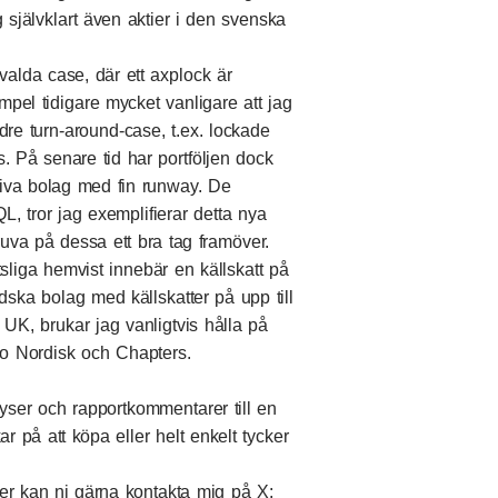
g självklart även aktier i den svenska
tvalda case, där ett axplock är
mpel tidigare mycket vanligare att jag
dre turn-around-case, t.ex. lockade
 På senare tid har portföljen dock
tiva bolag med fin runway. De
, tror jag exemplifierar detta nya
ruva på dessa ett bra tag framöver.
tsliga hemvist innebär en källskatt på
dska bolag med källskatter på upp till
K, brukar jag vanligtvis hålla på
ovo Nordisk och Chapters.
yser och rapportkommentarer till en
r på att köpa eller helt enkelt tycker
er kan ni gärna kontakta mig på X: