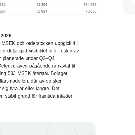
v 2026
 MSEK och orderstocken uppgick till
r detta god visibilitet inför resten av
 är planerade under Q2–Q4.
Defence även pågående ramavtal till
ring 583 MSEK återstår. Bolaget
ffärsmodellen, där avrop sker
sig fyra år eller längre. Det
stabil grund för framtida intäkter