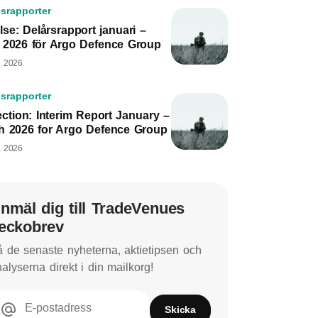
srapporter
lse: Delårsrapport januari –
 2026 för Argo Defence Group
, 2026
srapporter
ction: Interim Report January –
h 2026 for Argo Defence Group
, 2026
nmäl dig till TradeVenues
eckobrev
 de senaste nyheterna, aktietipsen och
alyserna direkt i din mailkorg!
E-postadress
Skicka