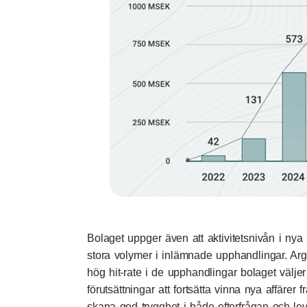
Bolaget uppger även att aktivitetsnivån i nya
stora volymer i inlämnade upphandlingar. Argo
hög hit-rate i de upphandlingar bolaget väljer 
förutsättningar att fortsätta vinna nya affär
skapa god trygghet i både efterfrågan och l