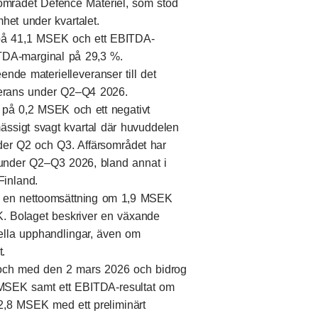
rsområdet Defence Materiel, som stod
het under kvartalet.
 på 41,1 MSEK och ett EBITDA-
TDA-marginal på 29,3 %.
nde materielleveranser till det
everans under Q2–Q4 2026.
 på 0,2 MSEK och ett negativt
ssigt svagt kvartal där huvuddelen
der Q2 och Q3. Affärsområdet har
r under Q2–Q3 2026, bland annat i
Finland.
e en nettoomsättning om 1,9 MSEK
K. Bolaget beskriver en växande
onella upphandlingar, även om
t.
 och med den 2 mars 2026 och bidrog
MSEK samt ett EBITDA-resultat om
,8 MSEK med ett preliminärt