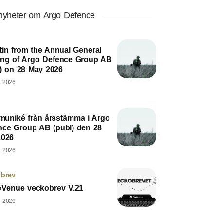
 nyheter om Argo Defence
tin from the Annual General
ing of Argo Defence Group AB
l) on 28 May 2026
, 2026
uniké från årsstämma i Argo
nce Group AB (publ) den 28
2026
, 2026
obrev
eVenue veckobrev V.21
, 2026