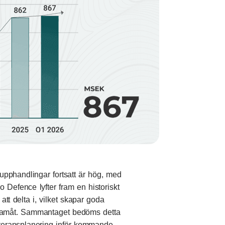
 upphandlingar fortsatt är hög, med
 Defence lyfter fram en historiskt
att delta i, vilket skapar goda
er framåt. Sammantaget bedöms detta
everansplanering inför kommande