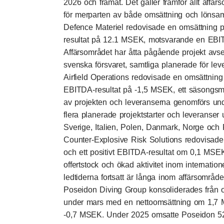
2026 och framåt. Det gäller framför allt affä
för merparten av både omsättning och lönsam
Defence Materiel redovisade en omsättning
resultat på 12.1 MSEK, motsvarande en EBI
Affärsområdet har åtta pågående projekt avsee
svenska försvaret, samtliga planerade för l
Airfield Operations redovisade en omsättning
EBITDA-resultat på -1,5 MSEK, ett säsongsmä
av projekten och leveranserna genomförs un
flera planerade projektstarter och leveranse
Sverige, Italien, Polen, Danmark, Norge och 
Counter-Explosive Risk Solutions redovisad
och ett positivt EBITDA-resultat om 0,1 MSE
offertstock och ökad aktivitet inom internati
ledtiderna fortsatt är långa inom affärsområde
Poseidon Diving Group konsoliderades från
under mars med en nettoomsättning om 1,7 
-0,7 MSEK. Under 2025 omsatte Poseidon 52