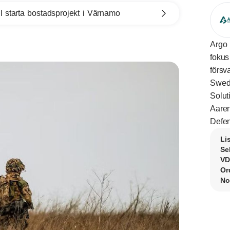
l starta bostadsprojekt i Värnamo
Argo 
fokus
försv
Swed
Solut
Aaren
Defen
Li
Se
VD
Or
No