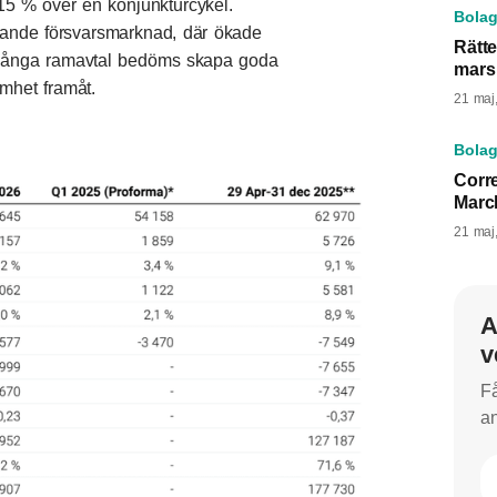
 15 % över en konjunkturcykel.
Bolag
växande försvarsmarknad, där ökade
Rätte
 långa ramavtal bedöms skapa goda
mars
samhet framåt.
21 maj
Bolag
Corre
Marc
21 maj
A
v
Få
an