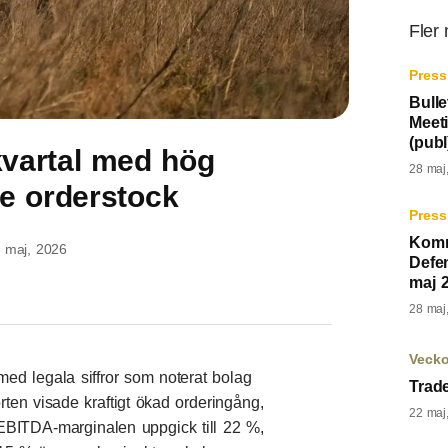
Fler
Press
Bulle
Meet
(pub
kvartal med hög
28 maj
e orderstock
Press
Komm
 maj, 2026
Defe
maj 
28 maj
Veck
 med legala siffror som noterat bolag
Trad
ten visade kraftigt ökad orderingång,
22 maj
EBITDA-marginalen uppgick till 22 %,