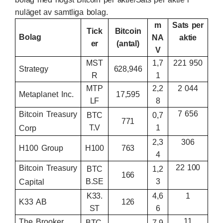
nuläget av samtliga bolag.
m
Sats per
Tick
Bitcoin
Bolag
NA
aktie
er
(antal)
V
MST
1,7
221 950
Strategy
628,946
R
1
MTP
2,2
2 044
Metaplanet Inc.
17,595
LF
8
7 656
Bitcoin Treasury
BTC
0,7
771
T.V
1
Corp
2,3
306
H100 Group
H100
763
4
22 100
Bitcoin Treasury
BTC
1,2
166
B.SE
3
Capital
K33.
4,6
1
K33 AB
126
ST
6
11
The Brooker
BTC.
7,9