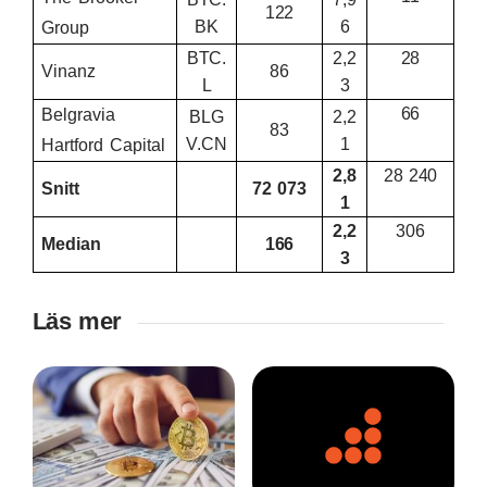
122
BK
6
Group
BTC.
2,2
28
Vinanz
86
L
3
66
Belgravia
BLG
2,2
83
V.CN
1
Hartford Capital
2,8
28 240
Snitt
72 073
1
2,2
306
Median
166
3
Läs mer