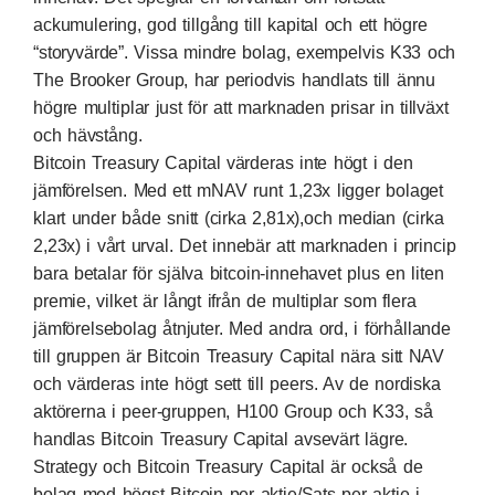
ackumulering, god tillgång till kapital och ett högre
“storyvärde”. Vissa mindre bolag, exempelvis K33 och
The Brooker Group, har periodvis handlats till ännu
högre multiplar just för att marknaden prisar in tillväxt
och hävstång.
Bitcoin Treasury Capital värderas inte högt i den
jämförelsen. Med ett mNAV runt 1,23x ligger bolaget
klart under både snitt (cirka 2,81x),och median (cirka
2,23x) i vårt urval. Det innebär att marknaden i princip
bara betalar för själva bitcoin-innehavet plus en liten
premie, vilket är långt ifrån de multiplar som flera
jämförelsebolag åtnjuter. Med andra ord, i förhållande
till gruppen är Bitcoin Treasury Capital nära sitt NAV
och värderas inte högt sett till peers. Av de nordiska
aktörerna i peer-gruppen, H100 Group och K33, så
handlas Bitcoin Treasury Capital avsevärt lägre.
Strategy och Bitcoin Treasury Capital är också de
bolag med högst Bitcoin per aktie/Sats per aktie i