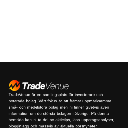
TradeVenue är en samlingsplats för investerare och
noterade bolag. Vårt fokus är att främst uppmärksamma
små- och medelstora bolag men ni finner givetvis även
information om de största bolagen i Sverige. På denna
hemsida kan ni ta del av aktietips, läsa uppdragsanalyser,
blogginlägg och massvis av aktuella börsnyheter.