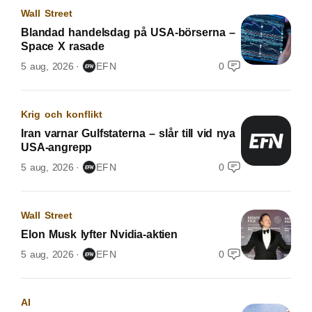
Wall Street
Blandad handelsdag på USA-börserna –
Space X rasade
5 aug, 2026
EFN
0
Krig och konflikt
Iran varnar Gulfstaterna – slår till vid nya
USA-angrepp
5 aug, 2026
EFN
0
Wall Street
Elon Musk lyfter Nvidia-aktien
5 aug, 2026
EFN
0
AI