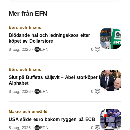
Mer från EFN
Börs och finans
Blödande hål och ledningskaos efter
köpet av Dollarstore
8 aug, 2026
EFN
0
Börs och finans
Slut på Buffetts säljsvit – Abel storköper i
Alphabet
8 aug, 2026
EFN
0
Makro och omvärld
USA sålde euro bakom ryggen på ECB
8 aug, 2026
EFN
0