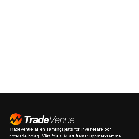
TradeVenue är en samlingsplats för investerare och
noterade bolag. Vårt fokus är att främst uppmärksamma