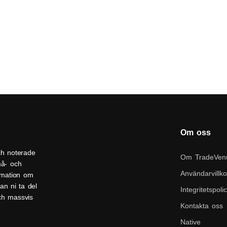
Om oss
ch noterade
Om TradeVen
må- och
Användarvillko
ormation om
an ni ta del
Integritetspoli
och massvis
Kontakta oss
Native