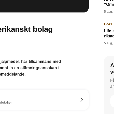
"Omv
5 aug,
Börs 
ikanskt bolag
Life 
rikt
5 aug,
jälpmedel, har tillsammans med
A
ämnat in en stämningsansökan i
v
ssmeddelande.
Få
an
detaljer