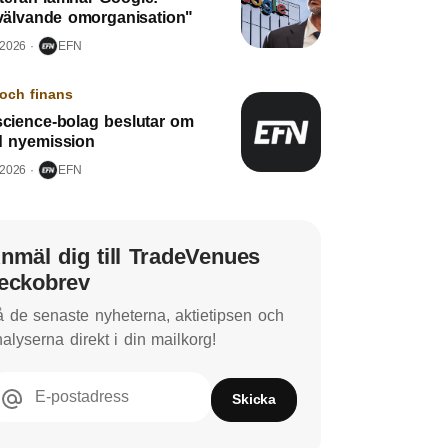
älvande omorganisation"
 2026
EFN
och finans
science-bolag beslutar om
ad nyemission
 2026
EFN
nmäl dig till TradeVenues
eckobrev
 de senaste nyheterna, aktietipsen och
alyserna direkt i din mailkorg!
E-postadress
Skicka