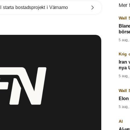
Mer 
l starta bostadsprojekt i Värnamo
Wall 
Blan
börs
5 aug,
Krig 
Iran 
nya 
5 aug,
Wall 
Elon 
5 aug,
AI
AI-v