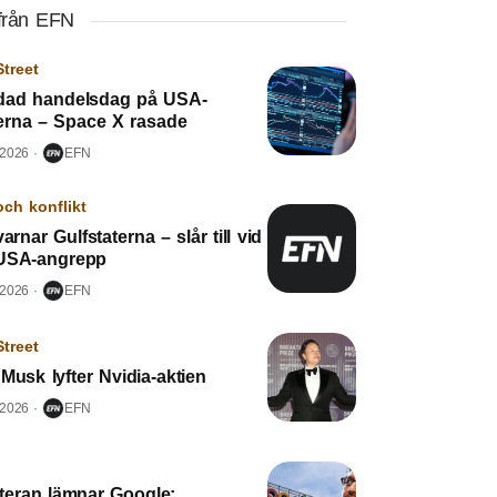
från EFN
Street
dad handelsdag på USA-
erna – Space X rasade
 2026
EFN
och konflikt
varnar Gulfstaterna – slår till vid
USA-angrepp
 2026
EFN
Street
Musk lyfter Nvidia-aktien
 2026
EFN
eteran lämnar Google: