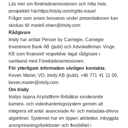
Läs mer om företrädesemissionen och hitta hela
prospektet här:
https://irisity.com/rights-issue/
Frågor som avses besvaras under presentationen kan
skickas till mariell.olsen@irisity.com
Rådgivare
Irisity har anlitat Penser by Carnegie, Carnegie
Investment Bank AB (publ) och Advokatfirman Vinge
KB som finansiell respektive legal rådgivare i
samband med Företrädesemissionen.
För ytterligare information vänligen kontakta:
Keven Marier, VD, Irisity AB (publ), +46 771 41 11 00,
keven.marier@irisity.com.
Om Irisity
Irisitys öppna AI-plattform förbättrar existerande
kamera- och videohanteringssystem genom att
integrera ett antal avancerade AI- och metadata-drivna
algoritmer. Systemet har en öppen arkitektur, inbyggda
anonymiseringsfunktioner och flexibilitet i