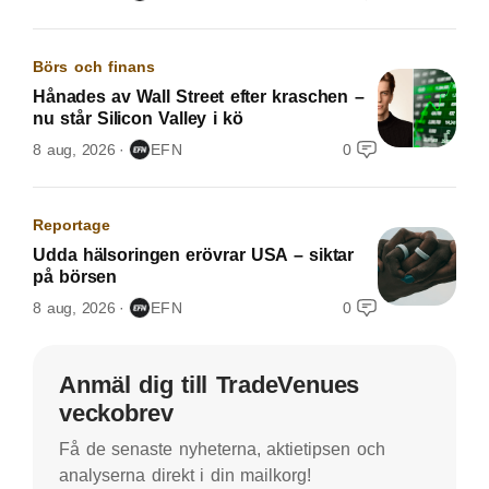
Börs och finans
Hånades av Wall Street efter kraschen –
nu står Silicon Valley i kö
8 aug, 2026
EFN
0
Reportage
Udda hälsoringen erövrar USA – siktar
på börsen
8 aug, 2026
EFN
0
Anmäl dig till TradeVenues
veckobrev
Få de senaste nyheterna, aktietipsen och
analyserna direkt i din mailkorg!