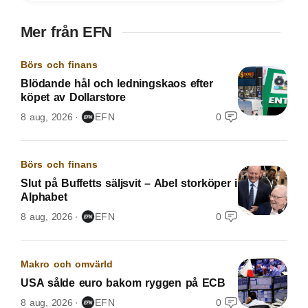
Mer från EFN
Börs och finans
Blödande hål och ledningskaos efter
köpet av Dollarstore
8 aug, 2026
EFN
0
Börs och finans
Slut på Buffetts säljsvit – Abel storköper i
Alphabet
8 aug, 2026
EFN
0
Makro och omvärld
USA sålde euro bakom ryggen på ECB
8 aug, 2026
EFN
0