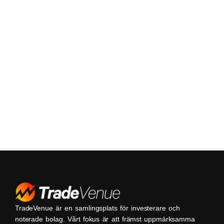
TradeVenue är en samlingsplats för investerare och
noterade bolag. Vårt fokus är att främst uppmärksamma