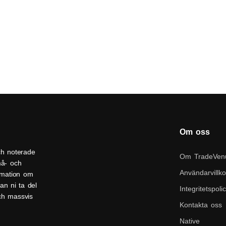
Om oss
ch noterade
Om TradeVen
må- och
Användarvillko
ormation om
an ni ta del
Integritetspoli
och massvis
Kontakta oss
Native