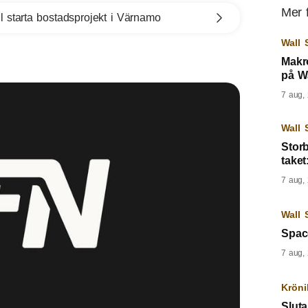
Mer 
l starta bostadsprojekt i Värnamo
Wall 
Makr
på Wa
7 aug,
Wall 
Storb
taket
7 aug,
Wall 
Spac
7 aug,
Kröni
Sluta