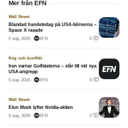
Mer från EFN
Wall Street
Blandad handelsdag på USA-börserna –
Space X rasade
5 aug, 2026
EFN
0
Krig och konflikt
Iran varnar Gulfstaterna – slår till vid nya
USA-angrepp
5 aug, 2026
EFN
0
Wall Street
Elon Musk lyfter Nvidia-aktien
5 aug, 2026
EFN
0