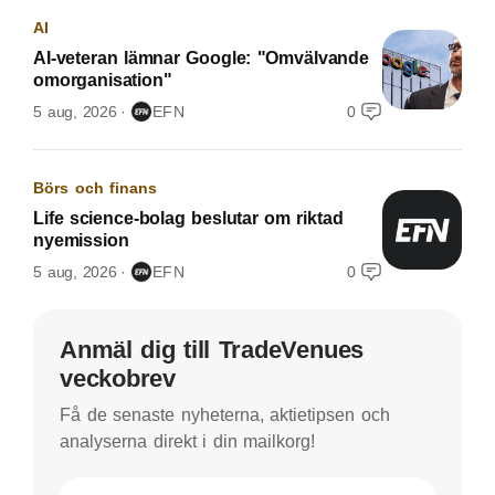
AI
AI-veteran lämnar Google: "Omvälvande
omorganisation"
5 aug, 2026
EFN
0
Börs och finans
Life science-bolag beslutar om riktad
nyemission
5 aug, 2026
EFN
0
Anmäl dig till TradeVenues
veckobrev
Få de senaste nyheterna, aktietipsen och
analyserna direkt i din mailkorg!