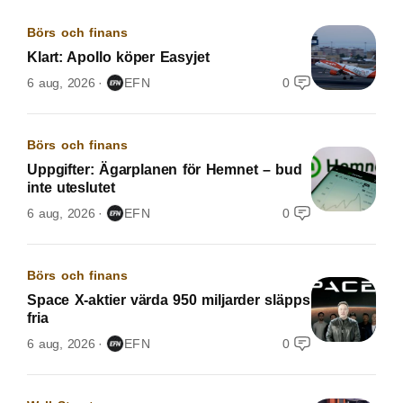
Börs och finans
Klart: Apollo köper Easyjet
6 aug, 2026
EFN
0
Börs och finans
Uppgifter: Ägarplanen för Hemnet – bud
inte uteslutet
6 aug, 2026
EFN
0
Börs och finans
Space X-aktier värda 950 miljarder släpps
fria
6 aug, 2026
EFN
0