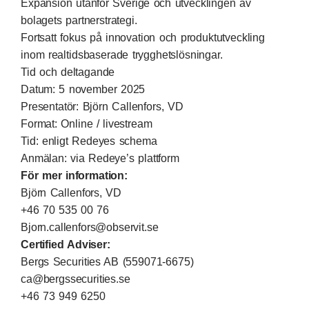
Expansion utanför Sverige och utvecklingen av
bolagets partnerstrategi.
Fortsatt fokus på innovation och produktutveckling
inom realtidsbaserade trygghetslösningar.
Tid och deltagande
Datum: 5 november 2025
Presentatör: Björn Callenfors, VD
Format: Online / livestream
Tid: enligt Redeyes schema
Anmälan: via
Redeye’s plattform
För mer information:
Björn Callenfors, VD
+46 70 535 00 76
Bjorn.callenfors@observit.se
Certified Adviser:
Bergs Securities AB (559071-6675)
ca@bergssecurities.se
+46 73 949 6250