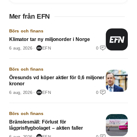
Mer från EFN
Börs och finans
Klimator tar ny miljonorder i Norge
6 aug, 2026
EFN
0
Börs och finans
Öresunds vd köper aktier för 0,6 miljoner
kronor
6 aug, 2026
EFN
0
Börs och finans
Bränslesmäll: Förlust för
lågprisflygbolaget – aktien faller
6 aug, 2026
EFN
0