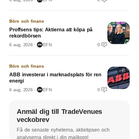
Börs och finans
Proffsens tips: Aktierna att köpa på
rekordbörsen
6 aug, 2026
EFN
0
Börs och finans
ABB investerar i marknadsplats för ren
energi
6 aug, 2026
EFN
0
Anmäl dig till TradeVenues
veckobrev
Få de senaste nyheterna, aktietipsen och
analyserna direkt i din mailkorg!