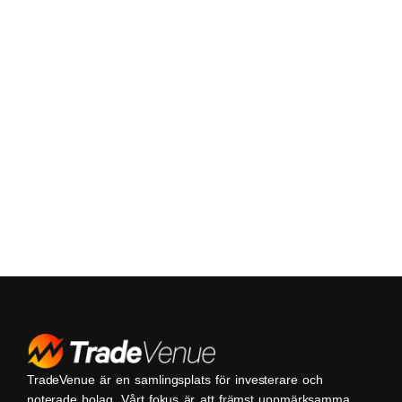
TradeVenue är en samlingsplats för investerare och
noterade bolag. Vårt fokus är att främst uppmärksamma