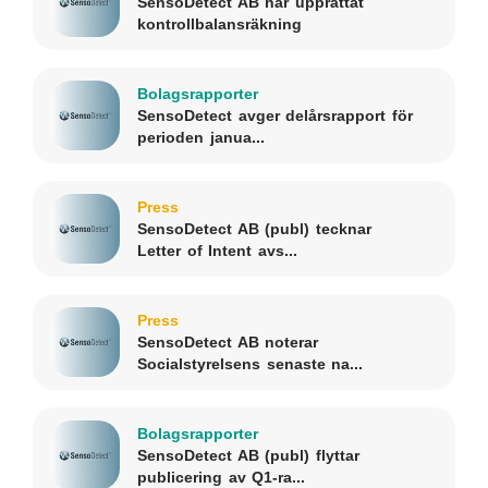
SensoDetect AB har upprättat
kontrollbalansräkning
Bolagsrapporter
SensoDetect avger delårsrapport för
perioden janua...
Press
SensoDetect AB (publ) tecknar
Letter of Intent avs...
Press
SensoDetect AB noterar
Socialstyrelsens senaste na...
Bolagsrapporter
SensoDetect AB (publ) flyttar
publicering av Q1-ra...