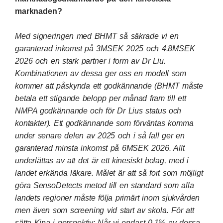
marknaden?
Med signeringen med BHMT så säkrade vi en
garanterad inkomst på 3MSEK 2025 och 4.8MSEK
2026 och en stark partner i form av Dr Liu.
Kombinationen av dessa ger oss en modell som
kommer att påskynda ett godkännande (BHMT måste
betala ett stigande belopp per månad fram till ett
NMPA godkännande och för Dr Lius status och
kontakter). Ett godkännande som förväntas komma
under senare delen av 2025 och i så fall ger en
garanterad minsta inkomst på 6MSEK 2026. Allt
underlättas av att det är ett kinesiskt bolag, med i
landet erkända läkare. Målet är att så fort som möjligt
göra SensoDetects metod till en standard som alla
landets regioner måste följa primärt inom sjukvården
men även som screening vid start av skola. För att
sätta Kina i perspektiv; Når vi endast 0,1% av dessa