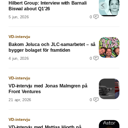
Hilbert Group: Interview with Barnali
Biswal about Q1'26
5 jun, 2026
0
VD-intervju
Bakom Joluca och JLC-samarbetet – så
bygger bolaget för framtiden
4 jun, 2026
0
VD-intervju
VD-intervju med Jonas Malmgren på
Front Ventures
21 apr, 2026
0
VD-intervju
VD-intervju med Mattias Hjorth på