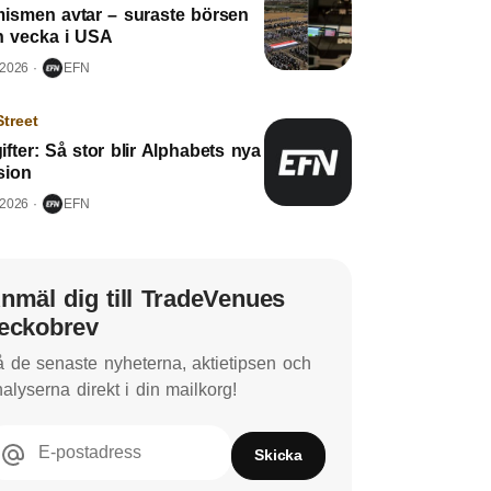
mismen avtar – suraste börsen
n vecka i USA
 2026
EFN
Street
fter: Så stor blir Alphabets nya
sion
 2026
EFN
nmäl dig till TradeVenues
eckobrev
 de senaste nyheterna, aktietipsen och
alyserna direkt i din mailkorg!
E-postadress
Skicka