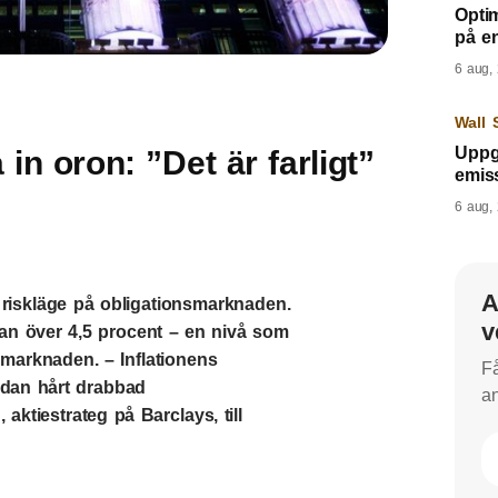
Opti
på e
6 aug,
Wall 
Uppgi
 in oron: ”Det är farligt”
emis
6 aug,
A
at riskläge på obligationsmarknaden.
v
tan över 4,5 procent – en nivå som
marknaden. – Inflationens
Få
edan hårt drabbad
an
ktiestrateg på Barclays, till