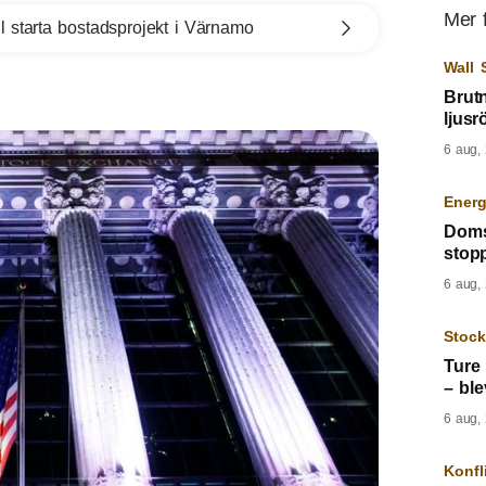
Mer 
l starta bostadsprojekt i Värnamo
Wall 
Brutn
ljus
6 aug,
Energ
Doms
stopp
6 aug,
Stoc
Ture 
– ble
6 aug,
Konfl