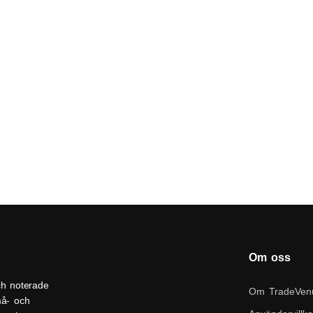
Om oss
ch noterade
Om TradeVen
må- och