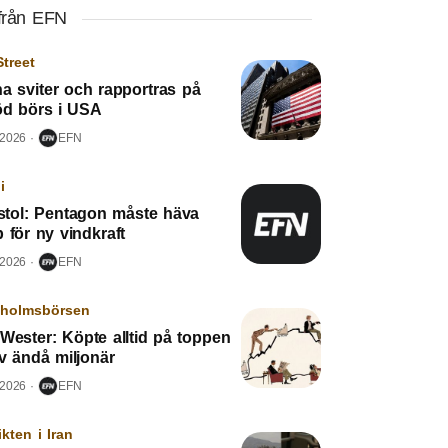
från EFN
Street
a sviter och rapportras på
röd börs i USA
 2026
EFN
i
tol: Pentagon måste häva
 för ny vindkraft
 2026
EFN
kholmsbörsen
Wester: Köpte alltid på toppen
v ändå miljonär
 2026
EFN
ikten i Iran