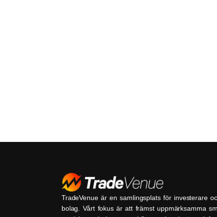
TradeVenue är en samlingsplats för investerare o
bolag. Vårt fokus är att främst uppmärksamma s