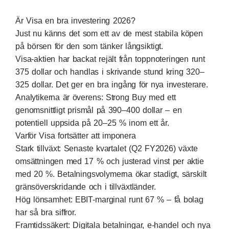
Är Visa en bra investering 2026?
Just nu känns det som ett av de mest stabila köpen
på börsen för den som tänker långsiktigt.
Visa-aktien har backat rejält från toppnoteringen runt
375 dollar och handlas i skrivande stund kring 320–
325 dollar. Det ger en bra ingång för nya investerare.
Analytikerna är överens: Strong Buy med ett
genomsnittligt prismål på 390–400 dollar – en
potentiell uppsida på 20–25 % inom ett år.
Varför Visa fortsätter att imponera
Stark tillväxt: Senaste kvartalet (Q2 FY2026) växte
omsättningen med 17 % och justerad vinst per aktie
med 20 %. Betalningsvolymerna ökar stadigt, särskilt
gränsöverskridande och i tillväxtländer.
Hög lönsamhet: EBIT-marginal runt 67 % – få bolag
har så bra siffror.
Framtidssäkert: Digitala betalningar, e-handel och nya