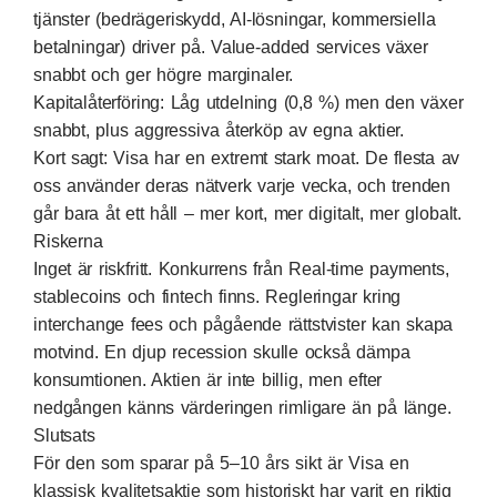
tjänster (bedrägeriskydd, AI-lösningar, kommersiella
betalningar) driver på. Value-added services växer
snabbt och ger högre marginaler.
Kapitalåterföring: Låg utdelning (0,8 %) men den växer
snabbt, plus aggressiva återköp av egna aktier.
Kort sagt: Visa har en extremt stark moat. De flesta av
oss använder deras nätverk varje vecka, och trenden
går bara åt ett håll – mer kort, mer digitalt, mer globalt.
Riskerna
Inget är riskfritt. Konkurrens från Real-time payments,
stablecoins och fintech finns. Regleringar kring
interchange fees och pågående rättstvister kan skapa
motvind. En djup recession skulle också dämpa
konsumtionen. Aktien är inte billig, men efter
nedgången känns värderingen rimligare än på länge.
Slutsats
För den som sparar på 5–10 års sikt är Visa en
klassisk kvalitetsaktie som historiskt har varit en riktig